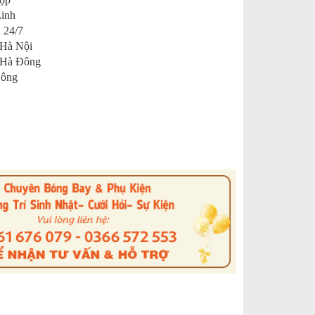
Linh
 24/7
 Hà Nội
 Hà Đông
Đông
s
nterest