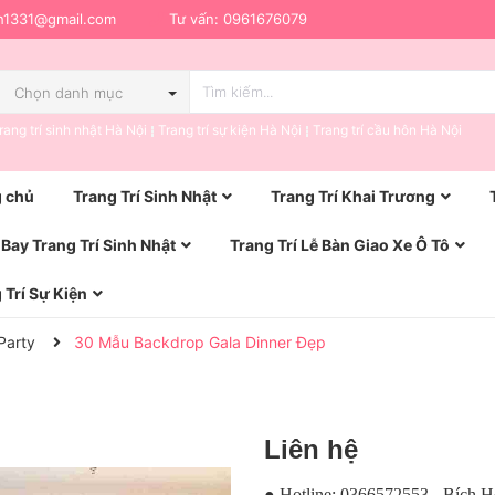
h1331@gmail.com
Tư vấn:
0961676079
Chọn danh mục
rang trí sinh nhật Hà Nội
Trang trí sự kiện Hà Nội
Trang trí cầu hôn Hà Nội
 chủ
Trang Trí Sinh Nhật
Trang Trí Khai Trương
Bay Trang Trí Sinh Nhật
Trang Trí Lễ Bàn Giao Xe Ô Tô
 Trí Sự Kiện
Party
30 Mẫu Backdrop Gala Dinner Đẹp
Liên hệ
● Hotline: 0366572553 - Bích 