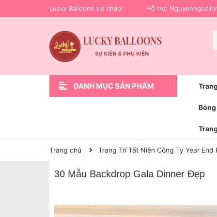
Lucky Balloons xin chào!
Hỗ trợ:
Nguyenngoclin
T
DANH MỤC SẢN PHẨM
Trang
Xem thêm
Trang Trí Sự Kiện
Phụ Kiện Trang Trí
Hoa bóng bay
Trang Trí Lễ Bàn Giao Xe Ô Tô
Bóng Bay Trang Trí Sinh Nhật
Trang Trí Cầu Hôn Cưới Hỏi
Trang Trí Khai Trương
Trang Trí Sinh Nhật
Trang chủ
Bóng 
Trang
Trang chủ
Trang Trí Tất Niên Công Ty Year End 
30 Mẫu Backdrop Gala Dinner Đẹp