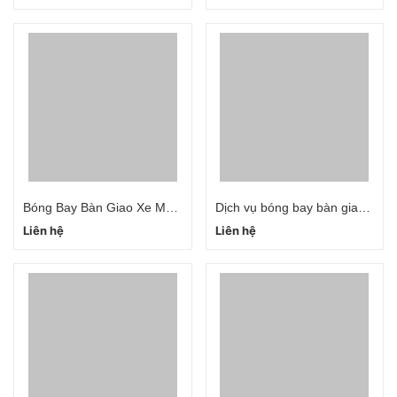
Bóng Bay Bàn Giao Xe Mercedes Tại Hà Nội 5
Dịch vụ bóng bay bàn giao xe Mercedes 21
Liên hệ
Liên hệ