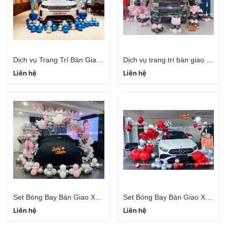
Dịch vụ Trang Trí Bàn Giao Xe Ô Tô Range Rover
Dịch vụ trang trí bàn giao xe ô tô Ford tại Hà Nội
Liên hệ
Liên hệ
Set Bóng Bay Bàn Giao Xe Ô Tô Mercedes 18
Set Bóng Bay Bàn Giao Xe Mercedes Hà Nội 9
Liên hệ
Liên hệ