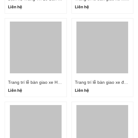
Liên hệ
Liên hệ
Trang trí lễ bàn giao xe Hyundai tại Hà Nội
Trang trí lễ bàn giao xe đẹp giá rẻ
Liên hệ
Liên hệ