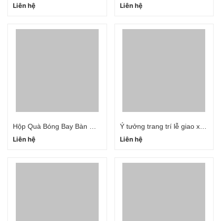
Liên hệ
Liên hệ
Hộp Quà Bóng Bay Bàn Giao Xe Sang Trọng
Ý tưởng trang trí lễ giao xe ô tô 1
Liên hệ
Liên hệ