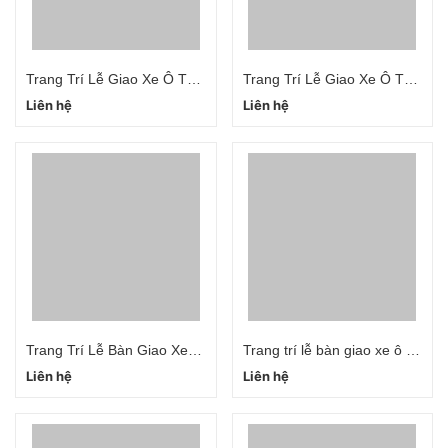
Trang Trí Lễ Giao Xe Ô Tô Hyundai
Trang Trí Lễ Giao Xe Ô Tô Cổng Bóng Bay
Liên hệ
Liên hệ
Trang Trí Lễ Bàn Giao Xe Ô Tô Với Bóng Bay 8
Trang trí lễ bàn giao xe ô tô điện VinFast
Liên hệ
Liên hệ