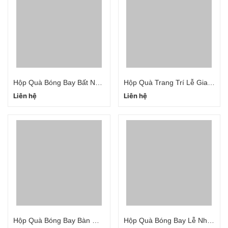
Hộp Quà Bóng Bay Bất Ngờ Bàn Giao Xe Mới
Hộp Quà Trang Trí Lễ Giao Xe Ô Tô Độc Đáo
Liên hệ
Liên hệ
Hộp Quà Bóng Bay Bàn Giao Xe Ô Tô Mercedes 1
Hộp Quà Bóng Bay Lễ Nhận Xe Ô Tô Hà Nội