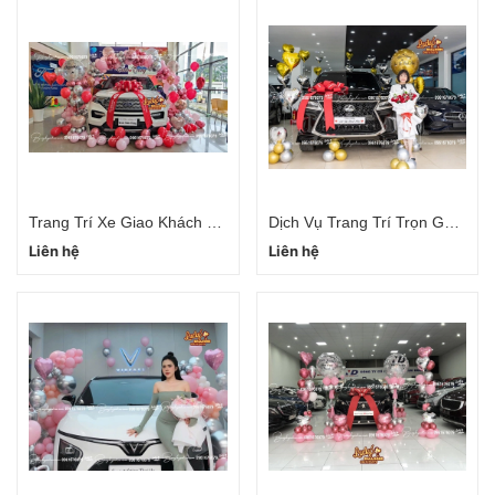
Trang Trí Xe Giao Khách Sang Trọng Đẳng Cấp
Dịch Vụ Trang Trí Trọn Gói Bàn Giao Xe Ô Tô Lexus
Liên hệ
Liên hệ