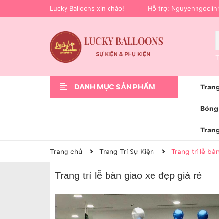
Lucky Balloons xin chào!
Hỗ trợ:
Nguyenngoclin
T
DANH MỤC SẢN PHẨM
Trang
Xem thêm
Trang Trí Sự Kiện
Phụ Kiện Trang Trí
Hoa bóng bay
Trang Trí Lễ Bàn Giao Xe Ô Tô
Bóng Bay Trang Trí Sinh Nhật
Trang Trí Cầu Hôn Cưới Hỏi
Trang Trí Khai Trương
Trang Trí Sinh Nhật
Trang chủ
Bóng 
Trang
Trang chủ
Trang Trí Sự Kiện
Trang trí lễ bà
Trang trí lễ bàn giao xe đẹp giá rẻ