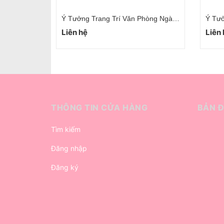
Ý Tưởng Trang Trí Văn Phòng Ngày 8/3
Ý Tưởng Trang Trí Văn Phòng 20/10 Đơn Giản
Ý Tưở
Liên hệ
Liên
THÔNG TIN CỬA HÀNG
BẢN 
Tìm kiếm
Đăng nhập
Đăng ký