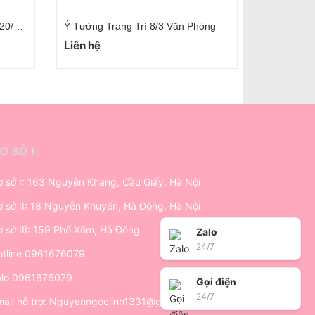
Xu Hướng Trang Trí Ngày Quốc Tế Phụ Nữ
Xu Hướng Trang Trí 20/10 Mới Nhất
Liên hệ
Ơ SỞ I:
 sở I: 163 Nguyễn Khang, Cầu Giấy, Hà Nội
 sở II: 18 Nguyễn Khuyến, Hà Đông, Hà Nội
 sở III: 159 Phố Xốm, Hà Đông
Zalo
24/7
tline
0961676079
alo
0961676079
Gọi điện
24/7
ail hỗ trợ:
Nguyenngoclinh1331@gmail.com