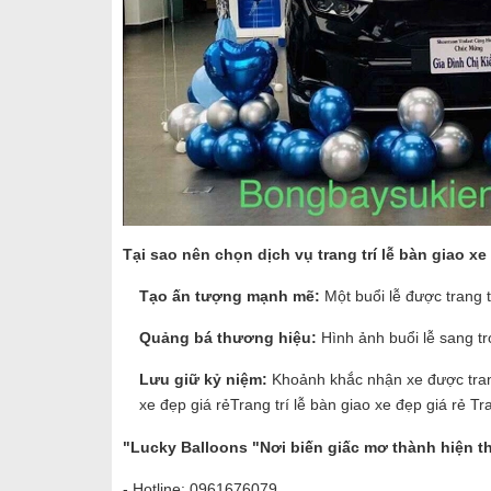
Tại sao nên chọn dịch vụ trang trí lễ bàn giao x
Tạo ấn tượng mạnh mẽ:
Một buổi lễ được trang t
Quảng bá thương hiệu:
Hình ảnh buổi lễ sang tr
Lưu giữ kỷ niệm:
Khoảnh khắc nhận xe được trang t
xe đẹp giá rẻTrang trí lễ bàn giao xe đẹp giá rẻ Tra
"Lucky Balloons "Nơi biến giấc mơ thành hiện t
- Hotline: 0961676079