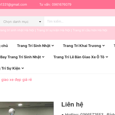
h1331@gmail.com
Tư vấn:
0961676079
Chọn danh mục
rang trí sinh nhật Hà Nội
Trang trí sự kiện Hà Nội
Trang trí cầu hôn Hà Nội
 chủ
Trang Trí Sinh Nhật
Trang Trí Khai Trương
Bay Trang Trí Sinh Nhật
Trang Trí Lễ Bàn Giao Xe Ô Tô
 Trí Sự Kiện
n giao xe đẹp giá rẻ
Liên hệ
● Hotline: 0366572553 - Bíc