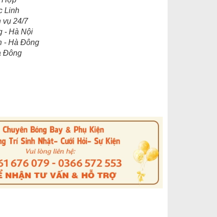
c Linh
 vụ 24/7
 - Hà Nội
n - Hà Đông
à Đông
s
nterest