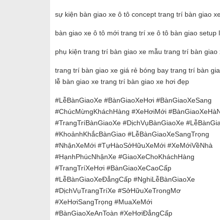
sự kiện bàn giao xe ô tô concept trang trí bàn giao xe
bàn giao xe ô tô mới trang trí xe ô tô bàn giao setup 
phụ kiện trang trí bàn giao xe mẫu trang trí bàn giao
trang trí bàn giao xe giá rẻ bóng bay trang trí bàn 
lễ bàn giao xe trang trí bàn giao xe hơi đẹp
#LễBànGiaoXe #BànGiaoXeHơi #BànGiaoXeSang
#ChúcMừngKháchHàng #XeHơiMới #BànGiaoXeHàN
#TrangTríBànGiaoXe #DịchVụBànGiaoXe #LễBànGi
#KhoảnhKhắcBànGiao #LễBànGiaoXeSangTrọng
#NhậnXeMới #TựHàoSởHữuXeMới #XeMớiVềNhà
#HạnhPhúcNhậnXe #GiaoXeChoKháchHàng
#TrangTríXeHơi #BànGiaoXeCaoCấp
#LễBànGiaoXeĐẳngCấp #NghiLễBànGiaoXe
#DịchVụTrangTríXe #SởHữuXeTrongMơ
#XeHơiSangTrọng #MuaXeMới
#BànGiaoXeAnToàn #XeHơiĐẳngCấp