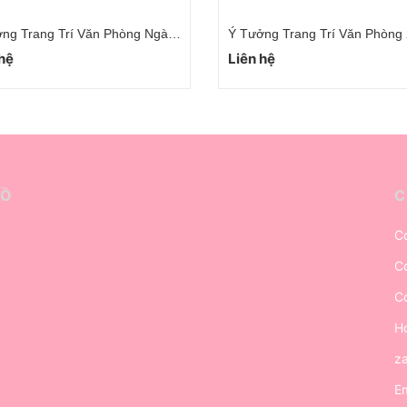
ng Trang Trí 8/3 Văn Phòng
 hệ
Liên hệ
ĐỒ
C
Cơ
Cơ
Cơ
Ho
z
Em