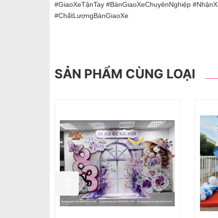
#GiaoXeTậnTay #BànGiaoXeChuyênNghiệp #Nhận
#ChấtLượngBànGiaoXe
SẢN PHẨM CÙNG LOẠI