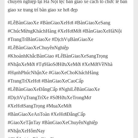
chuyên nghiệp tại Hà Nội tệc bàn giao xe cách tổ chức lễ bàn
giao xe trang trí bàn giao xe hơi đẹp
#LễBànGiaoXe #BànGiaoXeHơi #BànGiaoXeSang
#ChúcMừngKháchHàng #XeHơiMới #BànGiaoXeHàNội
#TrangTríBànGiaoXe #DịchVụBànGiaoXe
#LễBànGiaoXeChuyênNghiệp
#KhoảnhKhắcBànGiao #LễBànGiaoXeSangTrọng
#NhậnXeMới #TựHàoSởHữuXeMới #XeMớiVềNhà
#HạnhPhúcNhậnXe #GiaoXeChoKháchHàng
#TrangTríXeHơi #BànGiaoXeCaoCấp
#LễBànGiaoXeĐẳngCấp #NghiLễBànGiaoXe
#DịchVụTrangTríXe #SởHữuXeTrongMơ
#XeHơiSangTrọng #MuaXeMới
#BànGiaoXeAnToàn #XeHơiĐẳngCấp
#GiaoXeTậnTay #BànGiaoXeChuyênNghiệp
#NhậnXeHômNay