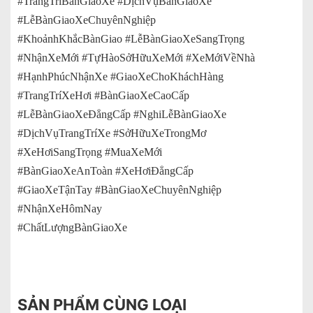
#TrangTríBànGiaoXe #DịchVụBànGiaoXe
#LễBànGiaoXeChuyênNghiệp
#KhoảnhKhắcBànGiao #LễBànGiaoXeSangTrọng
#NhậnXeMới #TựHàoSởHữuXeMới #XeMớiVềNhà
#HạnhPhúcNhậnXe #GiaoXeChoKháchHàng
#TrangTríXeHơi #BànGiaoXeCaoCấp
#LễBànGiaoXeĐẳngCấp #NghiLễBànGiaoXe
#DịchVụTrangTríXe #SởHữuXeTrongMơ
#XeHơiSangTrọng #MuaXeMới
#BànGiaoXeAnToàn #XeHơiĐẳngCấp
#GiaoXeTậnTay #BànGiaoXeChuyênNghiệp
#NhậnXeHômNay
#ChấtLượngBànGiaoXe
SẢN PHẨM CÙNG LOẠI