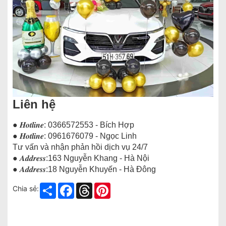
Liên hệ
● 𝑯𝒐𝒕𝒍𝒊𝒏𝒆: 0366572553 - Bích Hợp
● 𝑯𝒐𝒕𝒍𝒊𝒏𝒆: 0961676079 - Ngọc Linh
Tư vấn và nhận phản hồi dịch vụ 24/7
● 𝑨𝒅𝒅𝒓𝒆𝒔𝒔:163 Nguyễn Khang - Hà Nội
● 𝑨𝒅𝒅𝒓𝒆𝒔𝒔:18 Nguyễn Khuyến - Hà Đông
Share
Facebook
Threads
Pinterest
Chia sẻ: