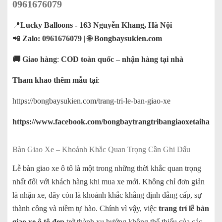
0961676079
📍
Lucky Balloons
- 163 Nguyễn Khang, Hà Nội
📲
Zalo: 0961676079
|
🌐
Bongbaysukien.com
🚚 Giao hàng
:
COD toàn quốc – nhận hàng tại nhà
Tham khao thêm mẫu tại
:
https://bongbaysukien.com/trang-tri-le-ban-giao-xe
https://www.facebook.com/bongbaytrangtribangiaoxetaihanoi
Bàn Giao Xe – Khoảnh Khắc Quan Trọng Cần Ghi Dấu
Lễ bàn giao xe ô tô là một trong những thời khắc quan trọng
nhất đối với khách hàng khi mua xe mới. Không chỉ đơn giản
là nhận xe, đây còn là khoảnh khắc khẳng định đẳng cấp, sự
thành công và niềm tự hào. Chính vì vậy, việc
trang trí lễ bàn
giao xe ô tô đẹp
trở thành xu hướng không thể thiếu của các