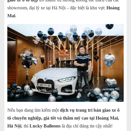
showroom, đại lý xe tại Hà Nội – đặc biệt là khu vực
Hoàng
Mai
.
Nếu bạn đang tìm kiếm một
dịch vụ trang trí bàn giao xe ô
tô chuyên nghiệp, giá tốt và thẩm mỹ cao tại Hoàng Mai,
Hà Nội
, thì
Lucky Balloons
là địa chỉ đáng tin cậy nhất!