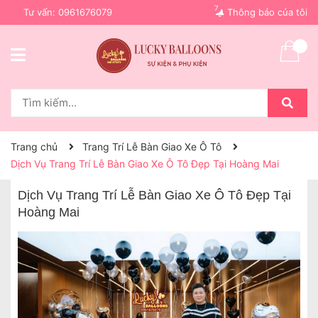
7
Tư vấn:
0961676079
Thông báo của tôi
Trang chủ
Trang Trí Lễ Bàn Giao Xe Ô Tô
Dịch Vụ Trang Trí Lễ Bàn Giao Xe Ô Tô Đẹp Tại Hoàng Mai
Dịch Vụ Trang Trí Lễ Bàn Giao Xe Ô Tô Đẹp Tại
Hoàng Mai