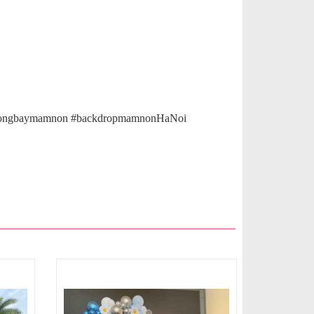
 #bongbaymamnon #backdropmamnonHaNoi