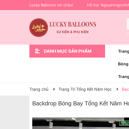
Lucky Balloons xin chào!
Hỗ trợ:
Nguyenngoclin
T
DANH MỤC SẢN PHẨM
Trang
Xem thêm
Trang Trí Sự Kiện
Phụ Kiện Trang Trí
Hoa bóng bay
Trang Trí Lễ Bàn Giao Xe Ô Tô
Bóng Bay Trang Trí Sinh Nhật
Trang Trí Cầu Hôn Cưới Hỏi
Trang Trí Khai Trương
Trang Trí Sinh Nhật
Trang chủ
Bóng 
Trang
Trang chủ
Trang Trí Tổng Kết Năm Học
Bac
Backdrop Bóng Bay Tổng Kết Năm H