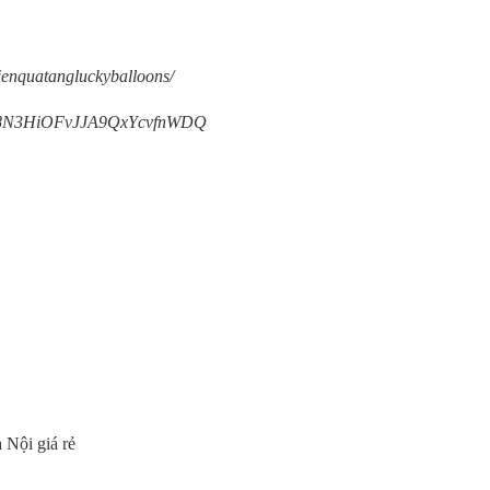
ienquatangluckyballoons/
/UC8N3HiOFvJJA9QxYcvfnWDQ
 Nội giá rẻ