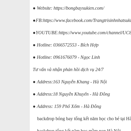
● Website:
https://bongbaysukien.com/
●FB:
https://www.facebook.com/Trangtrisinhnhatsuk
●YOUTUBE:
https://www.youtube.com/channel
● Hotline: 0366572553 - Bích Hợp
● Hotline: 0961676079 - Ngọc Linh
Tư vấn và nhận phản hồi dịch vụ 24/7
● Address:163 Nguyễn Khang - Hà Nội
● Address:18 Nguyễn Khuyến - Hà Đông
● Address: 159 Phố Xốm - Hà Đông
backdrop bóng bay tổng kết năm học cho bé tại Hà
backdrop tổng kết năm học mầm non Hà Nội