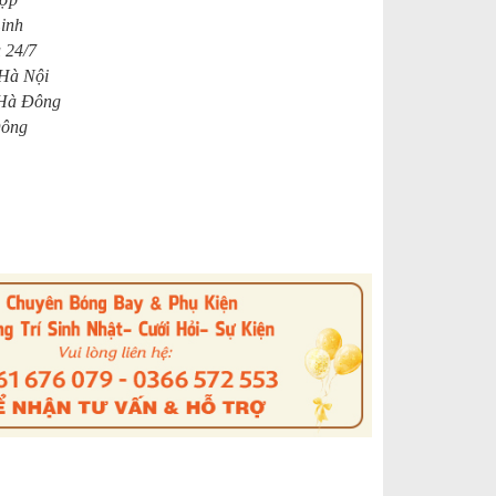
Linh
 24/7
 Hà Nội
 Hà Đông
Đông
s
nterest