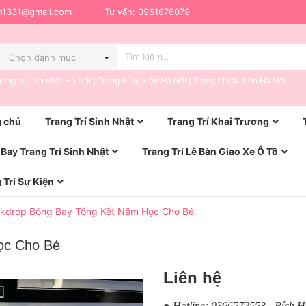
h1331@gmail.com
Tư vấn:
0961676079
Chọn danh mục
rang trí sinh nhật Hà Nội
Trang trí sự kiện Hà Nội
Trang trí cầu hôn Hà Nội
 chủ
Trang Trí Sinh Nhật
Trang Trí Khai Trương
Bay Trang Trí Sinh Nhật
Trang Trí Lễ Bàn Giao Xe Ô Tô
 Trí Sự Kiện
kdrop Bóng Bay Tổng Kết Năm Học Cho Bé
ọc Cho Bé
Liên hệ
● Hotline: 0366572553 - Bích 