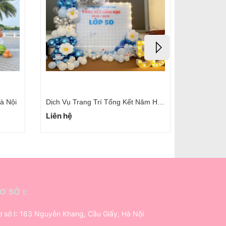
Dịch Vụ Trang Trí Lễ Tổng Kết Năm Học Tại Hà Đông
Trang Trí Backdrop Tổng Kết Năm Học Cho Bé
Liên hệ
Ơ SỞ I:
 sở I: 163 Nguyễn Khang, Cầu Giấy, Hà Nội