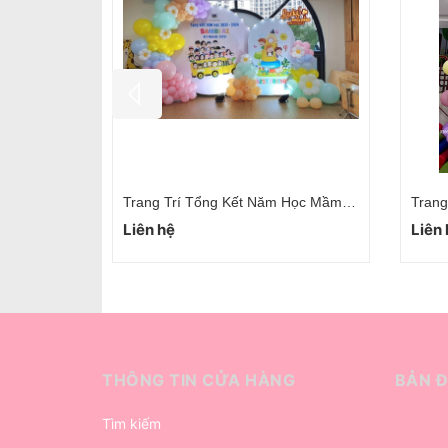
Trang Trí Tổng Kết Năm Học Mầm Non Cầu Giấy
Trang Trí Tổng Kết Năm Học Hà Nội
Liên hệ
Liên
THÔNG TIN CỬA HÀNG
BẢN 
Tìm kiếm