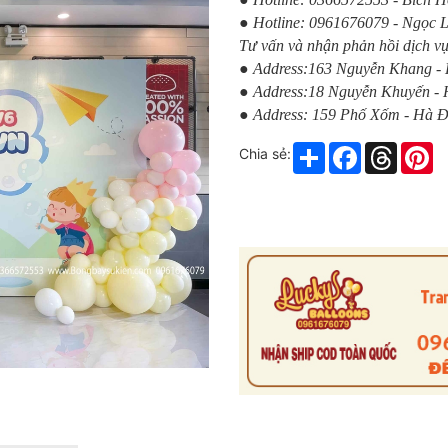
● Hotline: 0961676079 - Ngọc 
Tư vấn và nhận phản hồi dịch vụ
● Address:163 Nguyễn Khang -
● Address:18 Nguyễn Khuyến -
● Address: 159 Phố Xốm - Hà 
Share
Facebook
Thread
Pi
Chia sẻ: