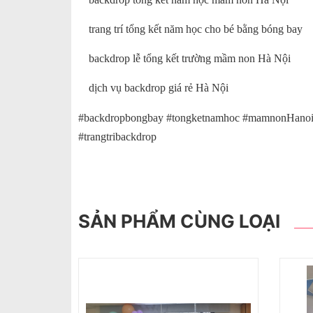
trang trí tổng kết năm học cho bé bằng bóng bay
backdrop lễ tổng kết trường mầm non Hà Nội
dịch vụ backdrop giá rẻ Hà Nội
#backdropbongbay #tongketnamhoc #mamnonHanoi
#trangtribackdrop
SẢN PHẨM CÙNG LOẠI