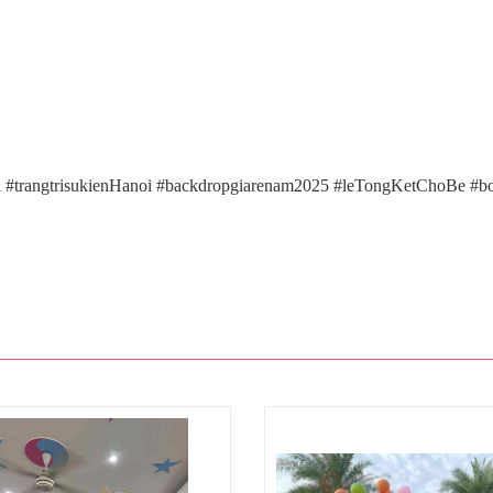
 #trangtrisukienHanoi #backdropgiarenam2025 #leTongKetChoBe