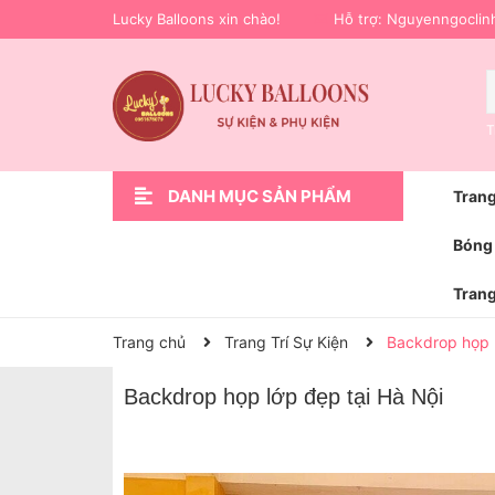
Lucky Balloons xin chào!
Hỗ trợ:
Nguyenngoclin
T
DANH MỤC SẢN PHẨM
Trang
Xem thêm
Trang Trí Sự Kiện
Phụ Kiện Trang Trí
Hoa bóng bay
Trang Trí Lễ Bàn Giao Xe Ô Tô
Bóng Bay Trang Trí Sinh Nhật
Trang Trí Cầu Hôn Cưới Hỏi
Trang Trí Khai Trương
Trang Trí Sinh Nhật
Trang chủ
Bóng 
Trang
Trang chủ
Trang Trí Sự Kiện
Backdrop họp l
Backdrop họp lớp đẹp tại Hà Nội