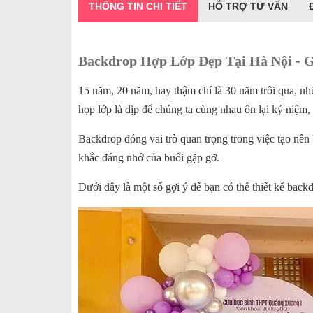
THÔNG TIN CHI TIẾT
HỖ TRỢ TƯ VẤN
Backdrop Hợp Lớp Đẹp Tại Hà Nội - 
15 năm, 20 năm, hay thậm chí là 30 năm trôi qua, n
họp lớp là dịp để chúng ta cùng nhau ôn lại kỷ niệm,
Backdrop đóng vai trò quan trọng trong việc tạo nê
khắc đáng nhớ của buổi gặp gỡ.
Dưới đây là một số gợi ý để bạn có thể thiết kế back