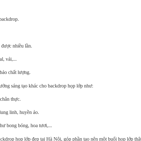
backdrop.
 được nhiều lần.
, vải,...
bảo chất lượng.
tưởng sáng tạo khác cho backdrop họp lớp như:
chân thực.
ung linh, huyền ảo.
hư bong bóng, hoa tươi,...
ackdrop họp lớp đẹp tại Hà Nội, góp phần tạo nên một buổi họp lớp thậ