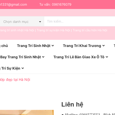
h1331@gmail.com
Tư vấn:
0961676079
Chọn danh mục
rang trí sinh nhật Hà Nội
Trang trí sự kiện Hà Nội
Trang trí cầu hôn Hà Nội
 chủ
Trang Trí Sinh Nhật
Trang Trí Khai Trương
Bay Trang Trí Sinh Nhật
Trang Trí Lễ Bàn Giao Xe Ô Tô
 Trí Sự Kiện
ớp đẹp tại Hà Nội
Liên hệ
● Hotline: 0366572553 - Bích 