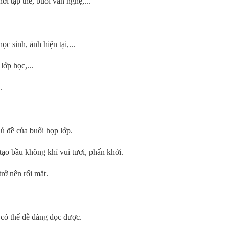
i tập thể, buổi văn nghệ,...
c sinh, ảnh hiện tại,...
lớp học,...
.
ủ đề của buổi họp lớp.
ạo bầu không khí vui tươi, phấn khởi.
rở nên rối mắt.
có thể dễ dàng đọc được.