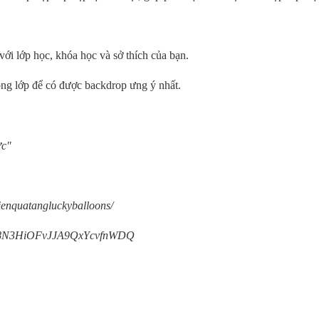
với lớp học, khóa học và sở thích của bạn.
ong lớp để có được backdrop ưng ý nhất.
ực"
ienquatangluckyballoons/
/UC8N3HiOFvJJA9QxYcvfnWDQ