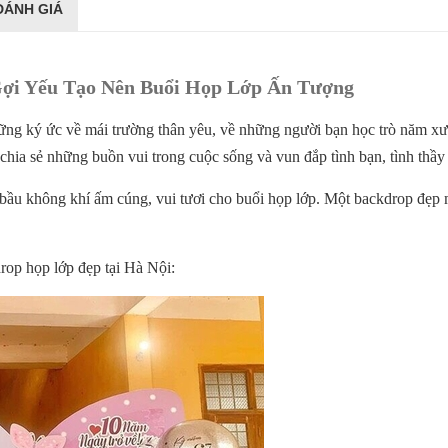
ĐÁNH GIÁ
Gợi Yếu Tạo Nên Buổi Họp Lớp Ấn Tượng
hững ký ức về mái trường thân yêu, về những người bạn học trò năm xư
 chia sẻ những buồn vui trong cuộc sống và vun đắp tình bạn, tình thầy 
n bầu không khí ấm cúng, vui tươi cho buổi họp lớp. Một backdrop đẹp
drop họp lớp đẹp tại Hà Nội: