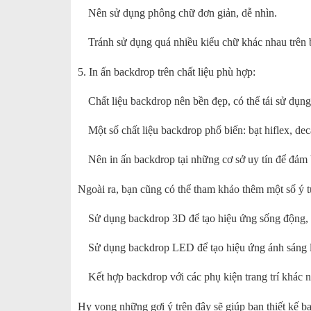
Nên sử dụng phông chữ đơn giản, dễ nhìn.
Tránh sử dụng quá nhiều kiểu chữ khác nhau trên 
5. In ấn backdrop trên chất liệu phù hợp:
Chất liệu backdrop nên bền đẹp, có thể tái sử dụng
Một số chất liệu backdrop phổ biến: bạt hiflex, decal
Nên in ấn backdrop tại những cơ sở uy tín để đảm 
Ngoài ra, bạn cũng có thể tham khảo thêm một số ý 
Sử dụng backdrop 3D để tạo hiệu ứng sống động, 
Sử dụng backdrop LED để tạo hiệu ứng ánh sáng l
Kết hợp backdrop với các phụ kiện trang trí khác n
Hy vọng những gợi ý trên đây sẽ giúp bạn thiết kế b