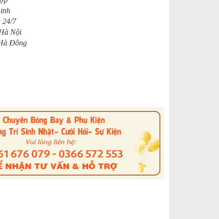
Linh
 24/7
 Hà Nội
 Hà Đông
s
nterest