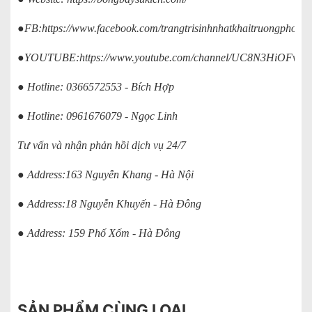
●FB:
https://www.facebook.com/trangtrisinhnhatkhaitruongphong
●YOUTUBE:
https://www.youtube.com/channel/UC8N3HiOFv
● Hotline: 0366572553 - Bích Hợp
● Hotline: 0961676079 - Ngọc Linh
Tư vấn và nhận phản hồi dịch vụ 24/7
● Address:163 Nguyễn Khang - Hà Nội
● Address:18 Nguyễn Khuyến - Hà Đông
● Address: 159 Phố Xốm - Hà Đông
SẢN PHẨM CÙNG LOẠI