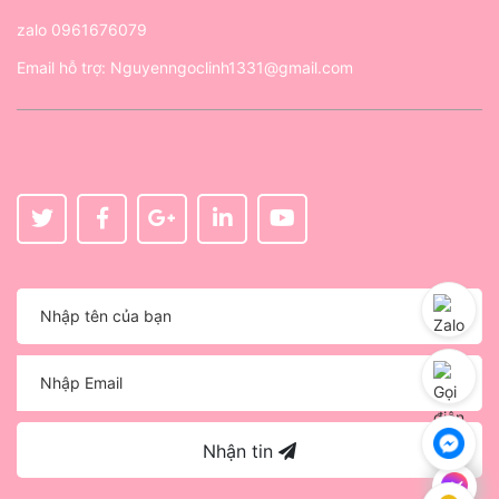
zalo
0961676079
Email hỗ trợ:
Nguyenngoclinh1331@gmail.com
Nhận tin