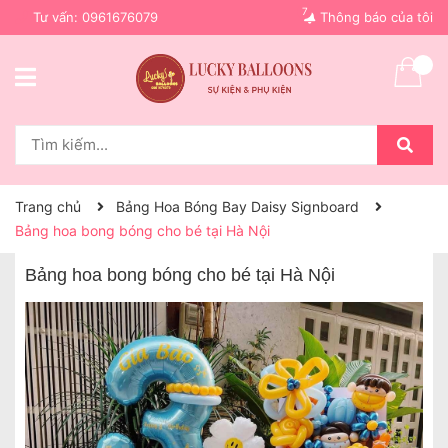
7
Tư vấn:
0961676079
Thông báo của tôi
Trang chủ
Bảng Hoa Bóng Bay Daisy Signboard
Bảng hoa bong bóng cho bé tại Hà Nội
Bảng hoa bong bóng cho bé tại Hà Nội