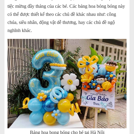
tiệc mừng đầy tháng của các bé. Các bảng hoa bóng bóng này
có thể được thiết kế theo các chủ đề khác nhau như: công
chúa, siêu nhân, động vật dễ thương, hay các chủ đề ngộ
nghĩnh khác.
Bảng hoa bong bóng cho bé tại Hà Nội