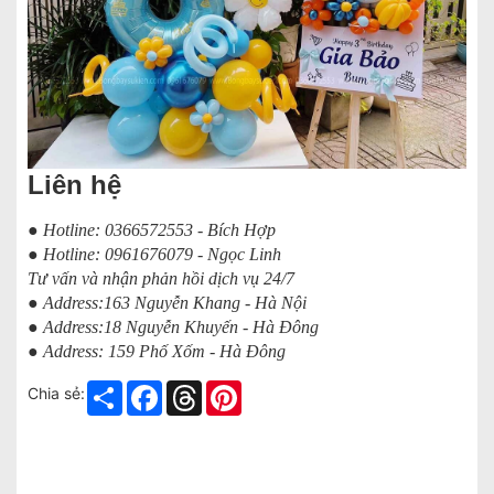
Liên hệ
● Hotline: 0366572553 - Bích Hợp
● Hotline: 0961676079 - Ngọc Linh
Tư vấn và nhận phản hồi dịch vụ 24/7
● Address:163 Nguyễn Khang - Hà Nội
● Address:18 Nguyễn Khuyến - Hà Đông
● Address: 159 Phố Xốm - Hà Đông
Share
Facebook
Threads
Pinterest
Chia sẻ: