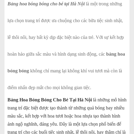
Bảng hoa bóng bóng cho bé tại Hà Nội
là một trong những
lựa chọn trang trí được ưa chuộng cho các bữa tiệc sinh nhật,
lễ thôi nôi, hay bất kỳ dịp đặc biệt nào của trẻ. Với sự kết hợp
hoàn hảo giữa sắc màu và hình dạng sinh động, các
bảng hoa
bóng bóng
không chỉ mang lại không khí vui tươi mà còn là
điểm nhấn đẹp mắt cho mọi không gian tiệc.
Bảng Hoa Bóng Bóng Cho Bé Tại Hà Nội
là những mô hình
trang trí đặc biệt được tạo thành từ những quả bóng bay nhiều
màu sắc, kết hợp với hoa tươi hoặc hoa nhựa tạo thành hình
ảnh ngộ nghĩnh, đáng yêu. Đây là một lựa chọn phổ biến để
trang trí cho các buổi tiệc sinh nhật, lễ thôi nôi, hay thậm chí là