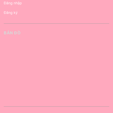
Đăng nhập
Đăng ký
BẢN ĐỒ