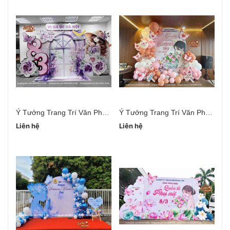
Ý Tưởng Trang Trí Văn Phòng Ngày 20/10
Ý Tưởng Trang Trí Văn Phòng 20/10 Đơn Giản
Liên hệ
Liên hệ
Li