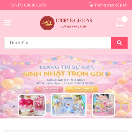
7
Tư vấn:
0961676079
Thông báo của tôi