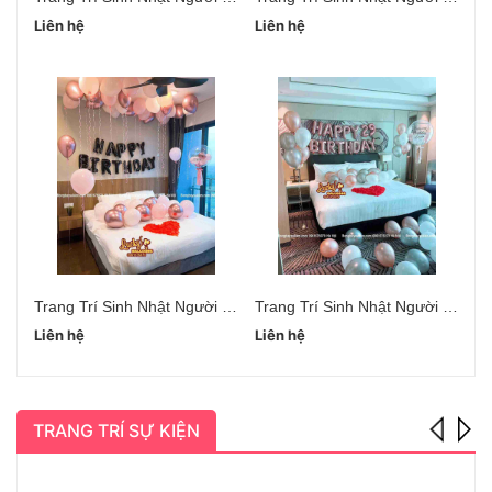
Liên hệ
Liên hệ
Li
Trang Trí Sinh Nhật Người Yêu Hà Đông
Trang Trí Sinh Nhật Người Yêu Cầu Giấy
Liên hệ
Liên hệ
Li
TRANG TRÍ SỰ KIỆN