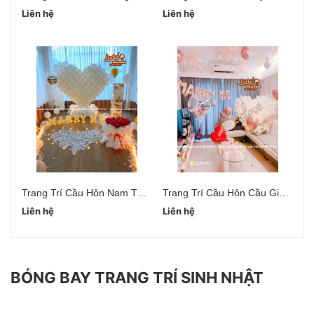
Liên hệ
Liên hệ
Li
Trang Trí Cầu Hôn Nam Từ Liêm Hà Nội
Trang Trí Cầu Hôn Cầu Giấy Hà Nội
Liên hệ
Liên hệ
Li
BÓNG BAY TRANG TRÍ SINH NHẬT