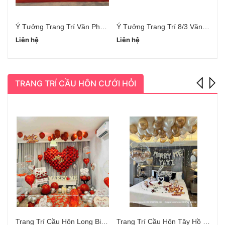
Ý Tưởng Trang Trí Văn Phòng Ngày 8/3
Ý Tưởng Trang Trí 8/3 Văn Phòng
Liên hệ
Liên hệ
Li
TRANG TRÍ CẦU HÔN CƯỚI HỎI
Trang Trí Cầu Hôn Long Biên Hà Nội
Trang Trí Cầu Hôn Tây Hồ Hà Nội
Bó