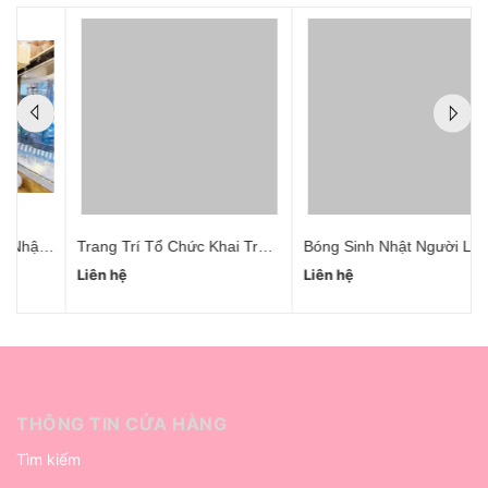
t Cho Vợ Hà Nội
Trang Trí Tổ Chức Khai Trương Trọn Gói
Bóng Sinh Nhật Người Lớn Thanh Xuân
Liên hệ
Liên hệ
THÔNG TIN CỬA HÀNG
Tìm kiếm