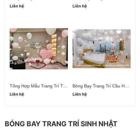
Liên hệ
Liên hệ
Li
Tổng Hợp Mẫu Trang Trí Tỏ Tình Cầu Hôn
Bóng Bay Trang Trí Cầu Hôn Bạn Gái
Liên hệ
Liên hệ
Li
BÓNG BAY TRANG TRÍ SINH NHẬT