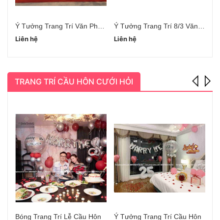
Ý Tưởng Trang Trí Văn Phòng Ngày 8/3
Ý Tưởng Trang Trí 8/3 Văn Phòng
Liên hệ
Liên hệ
Li
TRANG TRÍ CẦU HÔN CƯỚI HỎI
Bóng Trang Trí Lễ Cầu Hôn
Ý Tưởng Trang Trí Cầu Hôn