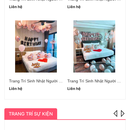
Liên hệ
Liên hệ
Li
Trang Trí Sinh Nhật Người Yêu Hà Đông
Trang Trí Sinh Nhật Người Yêu Cầu Giấy
Liên hệ
Liên hệ
Li
TRANG TRÍ SỰ KIỆN