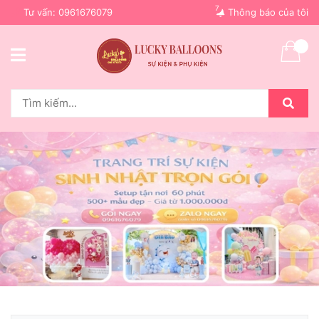
7
Tư vấn:
0961676079
Thông báo của tôi