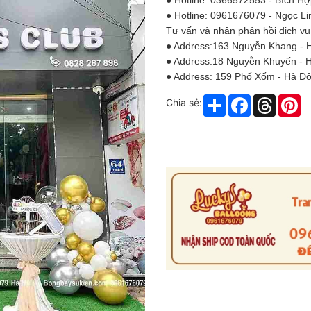
● Hotline: 0366572553 - Bích H
● Hotline: 0961676079 - Ngọc Li
Tư vấn và nhận phản hồi dịch vụ
● Address:163 Nguyễn Khang - 
● Address:18 Nguyễn Khuyến - 
● Address: 159 Phố Xốm - Hà 
Share
Facebook
Thread
Pi
Chia sẻ: