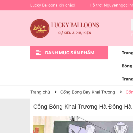
Lucky Balloons xin chào!
Hỗ trợ:
Nguyenngoclin
T
DANH MỤC SẢN PHẨM
Trang
Xem thêm
Trang Trí Sự Kiện
Phụ Kiện Trang Trí
Hoa bóng bay
Trang Trí Lễ Bàn Giao Xe Ô Tô
Bóng Bay Trang Trí Sinh Nhật
Trang Trí Cầu Hôn Cưới Hỏi
Trang Trí Khai Trương
Trang Trí Sinh Nhật
Trang chủ
Bóng 
Trang
Trang chủ
Cổng Bóng Bay Khai Trương
Cổn
Cổng Bóng Khai Trương Hà Đông Hà 