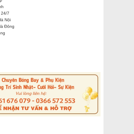
ợp
nh
 24/7
Hà Nội
Hà Đông
Đông
s
nterest