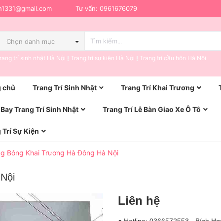
h1331@gmail.com
Tư vấn:
0961676079
Chọn danh mục
rang trí sinh nhật Hà Nội
Trang trí sự kiện Hà Nội
Trang trí cầu hôn Hà Nội
 chủ
Trang Trí Sinh Nhật
Trang Trí Khai Trương
Bay Trang Trí Sinh Nhật
Trang Trí Lễ Bàn Giao Xe Ô Tô
 Trí Sự Kiện
g Bóng Khai Trương Hà Đông Hà Nội
Nội
Liên hệ