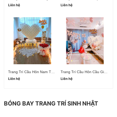
Liên hệ
Liên hệ
Li
Trang Trí Cầu Hôn Nam Từ Liêm Hà Nội
Trang Trí Cầu Hôn Cầu Giấy Hà Nội
Liên hệ
Liên hệ
Li
BÓNG BAY TRANG TRÍ SINH NHẬT