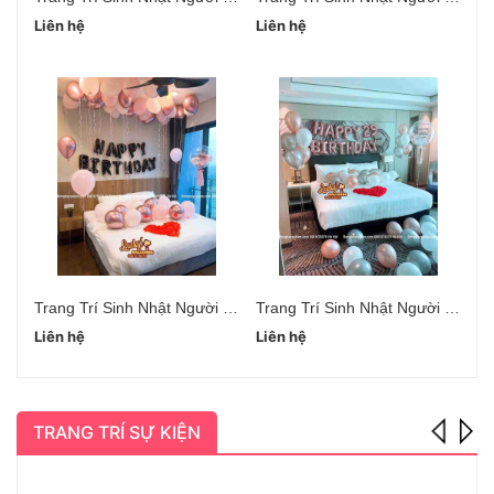
Liên hệ
Liên hệ
Li
Trang Trí Sinh Nhật Người Yêu Hà Đông
Trang Trí Sinh Nhật Người Yêu Cầu Giấy
Liên hệ
Liên hệ
Li
TRANG TRÍ SỰ KIỆN