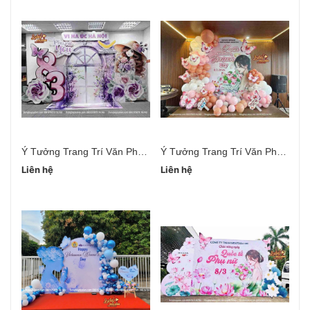
Ý Tưởng Trang Trí Văn Phòng Ngày 20/10
Ý Tưởng Trang Trí Văn Phòng 20/10 Đơn Giản
Liên hệ
Liên hệ
Li