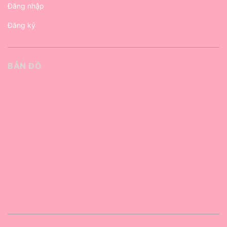
Đăng nhập
Đăng ký
BẢN ĐỒ