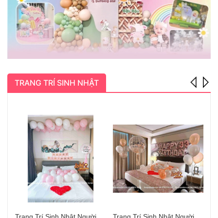
TRANG TRÍ SINH NHẬT
Trang Trí Sinh Nhật Người Yêu Hà Nội Đẹp
Trang Trí Sinh Nhật Người Yêu Long Biên