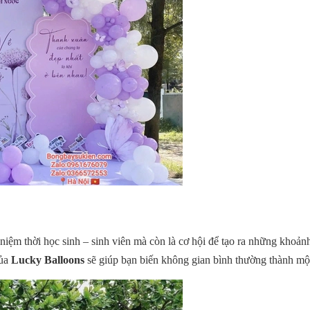
ỷ niệm thời học sinh – sinh viên mà còn là cơ hội để tạo ra những khoả
ủa
Lucky Balloons
sẽ giúp bạn biến không gian bình thường thành mộ