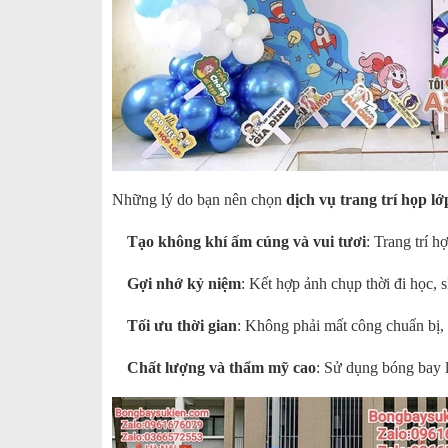
Những lý do bạn nên chọn
dịch vụ trang trí họp l
Tạo không khí ấm cúng và vui tươi
: Trang trí h
Gợi nhớ kỷ niệm
: Kết hợp ảnh chụp thời đi học, 
Tối ưu thời gian
: Không phải mất công chuẩn bị, 
Chất lượng và thẩm mỹ cao
: Sử dụng bóng bay l