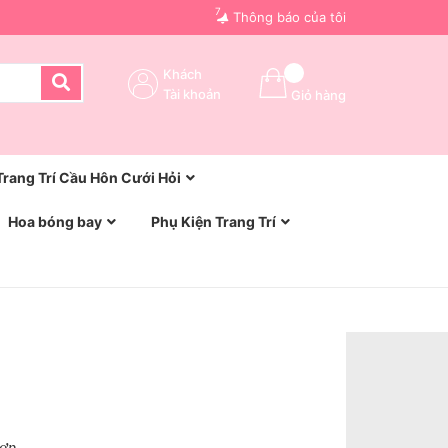
7
Thông báo của tôi
Khách
Tài khoản
Giỏ hàng
Trang Trí Cầu Hôn Cưới Hỏi
Hoa bóng bay
Phụ Kiện Trang Trí
Hợp