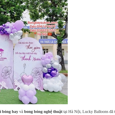
rí bóng bay
và
bong bóng nghệ thuật
tại Hà Nội, Lucky Balloons đã t