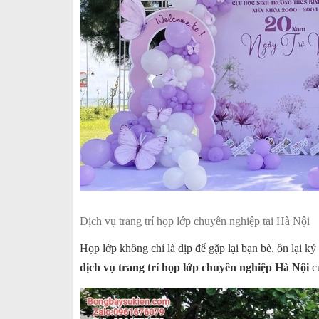
Dịch vụ trang trí họp lớp chuyên nghiệp tại Hà Nội
Họp lớp không chỉ là dịp để gặp lại bạn bè, ôn lại k
dịch vụ trang trí họp lớp chuyên nghiệp Hà Nội
c