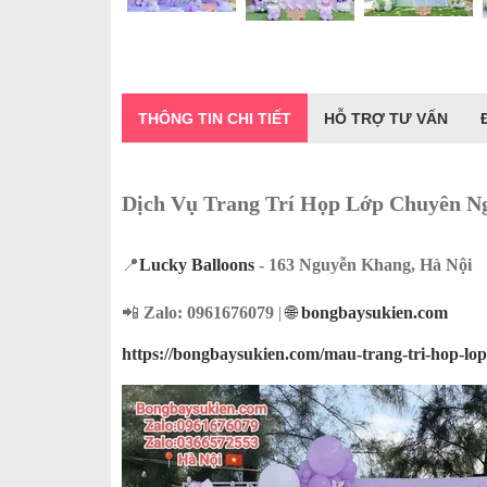
THÔNG TIN CHI TIẾT
HỖ TRỢ TƯ VẤN
Dịch Vụ Trang Trí Họp Lớp Chuyên Ng
📍
Lucky Balloons
- 163 Nguyễn Khang, Hà Nội
📲
Zalo: 0961676079
|
🌐
bongbaysukien.com
https://bongbaysukien.com/mau-trang-tri-hop-lo