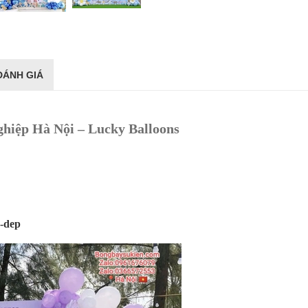
ĐÁNH GIÁ
hiệp Hà Nội – Lucky Balloons
p-dep