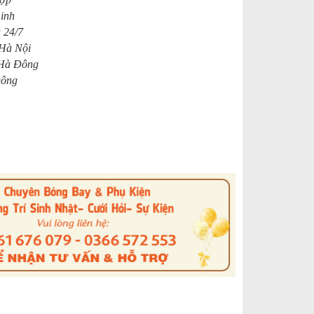
Linh
 24/7
 Hà Nội
 Hà Đông
Đông
s
nterest