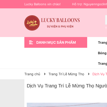
Lucky Balloons xin chào!
Hỗ trợ:
Nguyenngoclin
T
DANH MỤC SẢN PHẨM
Trang
Xem thêm
Trang Trí Sự Kiện
Phụ Kiện Trang Trí
Hoa bóng bay
Trang Trí Lễ Bàn Giao Xe Ô Tô
Bóng Bay Trang Trí Sinh Nhật
Trang Trí Cầu Hôn Cưới Hỏi
Trang Trí Khai Trương
Trang Trí Sinh Nhật
Trang chủ
Bóng 
Trang
Trang chủ
Trang Trí Lễ Mừng Thọ
Dịch Vụ 
Dịch Vụ Trang Trí Lễ Mừng Thọ Người