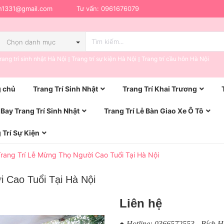
h1331@gmail.com
Tư vấn:
0961676079
Chọn danh mục
rang trí sinh nhật Hà Nội
Trang trí sự kiện Hà Nội
Trang trí cầu hôn Hà Nội
 chủ
Trang Trí Sinh Nhật
Trang Trí Khai Trương
Bay Trang Trí Sinh Nhật
Trang Trí Lễ Bàn Giao Xe Ô Tô
 Trí Sự Kiện
Trang Trí Lễ Mừng Thọ Người Cao Tuổi Tại Hà Nội
 Cao Tuổi Tại Hà Nội
Liên hệ
● Hotline: 0366572553 - Bích 