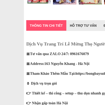
THÔNG TIN CHI TIẾT
HỖ TRỢ TƯ VẤN
Dịch Vụ Trang Trí Lễ Mừng Thọ Người 
🎀Tư vấn qua ZALO 24/7:
0961676079
🎀Address:163 Nguyễn Khang - Hà Nội
🎀Tham Khảo Thêm Mẫu Tại:
https://bongbaysu
🌷 Dịch vụ trọn gói
👉 Thiết kế – thi công – setup – thu dọn nhanh g
👉 Nhận gấp toàn Hà Nội