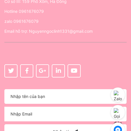
Cơ sở III: 159 Phố Xốm, Hà Đông
Hotline
0961676079
zalo
0961676079
Email hỗ trợ:
Nguyenngoclinh1331@gmail.com