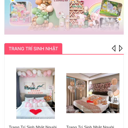
TRANG TRÍ SINH NHẬT
Trang Trí Sinh Nhật Người Yêu Hà Nội Đẹp
Trang Trí Sinh Nhật Người Yêu Long Biên