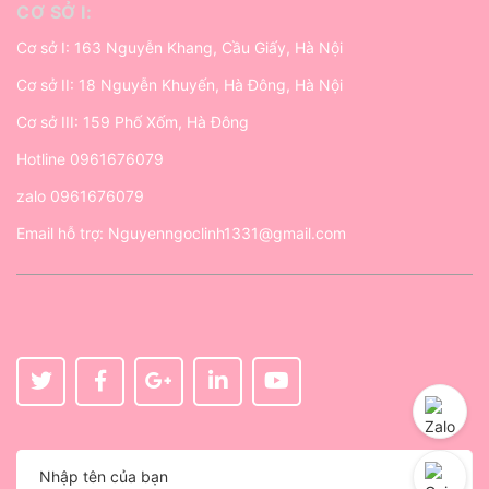
CƠ SỞ I:
Cơ sở I: 163 Nguyễn Khang, Cầu Giấy, Hà Nội
Cơ sở II: 18 Nguyễn Khuyến, Hà Đông, Hà Nội
Cơ sở III: 159 Phố Xốm, Hà Đông
Hotline
0961676079
zalo
0961676079
Email hỗ trợ:
Nguyenngoclinh1331@gmail.com