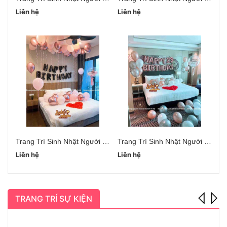
Liên hệ
Liên hệ
Li
Trang Trí Sinh Nhật Người Yêu Hà Đông
Trang Trí Sinh Nhật Người Yêu Cầu Giấy
Liên hệ
Liên hệ
Li
TRANG TRÍ SỰ KIỆN