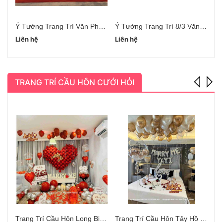
Ý Tưởng Trang Trí Văn Phòng Ngày 8/3
Ý Tưởng Trang Trí 8/3 Văn Phòng
Liên hệ
Liên hệ
Li
TRANG TRÍ CẦU HÔN CƯỚI HỎI
Trang Trí Cầu Hôn Long Biên Hà Nội
Trang Trí Cầu Hôn Tây Hồ Hà Nội
Bó