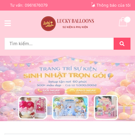
7
Tư vấn:
0961676079
Thông báo của tôi