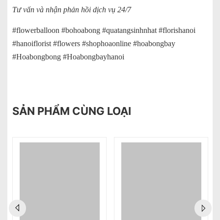
Tư vấn và nhận phản hồi dịch vụ 24/7
#flowerballoon #bohoabong #quatangsinhnhat #florishanoi
#hanoiflorist #flowers #shophoaonline #hoabongbay
#Hoabongbong #Hoabongbayhanoi
SẢN PHẨM CÙNG LOẠI