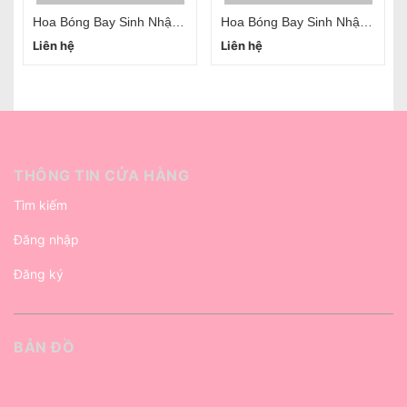
Hoa Bóng Bay Sinh Nhật Đẹp Tại Hà Nội Mẫu 02
Hoa Bóng Bay Sinh Nhật Đẹp Tại Hà Nội Mẫu 01
Liên hệ
Liên hệ
THÔNG TIN CỬA HÀNG
Tìm kiếm
Đăng nhập
Đăng ký
BẢN ĐỒ