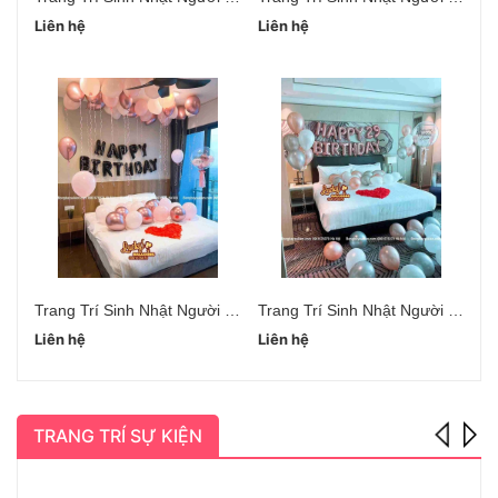
Liên hệ
Liên hệ
Li
Trang Trí Sinh Nhật Người Yêu Hà Đông
Trang Trí Sinh Nhật Người Yêu Cầu Giấy
Liên hệ
Liên hệ
Li
TRANG TRÍ SỰ KIỆN