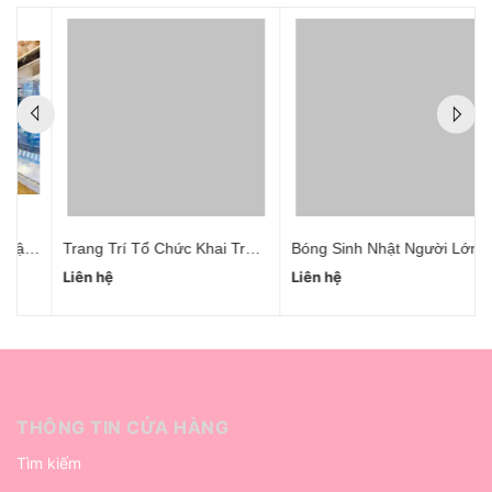
t Cho Vợ Hà Nội
Trang Trí Tổ Chức Khai Trương Trọn Gói
Bóng Sinh Nhật Người Lớn Thanh Xuân
Liên hệ
Liên hệ
THÔNG TIN CỬA HÀNG
Tìm kiếm