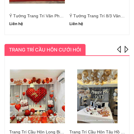
Ý Tưởng Trang Trí Văn Phòng Ngày 8/3
Ý Tưởng Trang Trí 8/3 Văn Phòng
Liên hệ
Liên hệ
Li
TRANG TRÍ CẦU HÔN CƯỚI HỎI
Trang Trí Cầu Hôn Long Biên Hà Nội
Trang Trí Cầu Hôn Tây Hồ Hà Nội
Bó