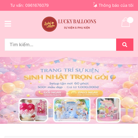
7
Tư vấn:
0961676079
Thông báo của tôi