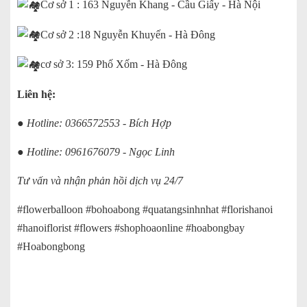
Cơ sở 1 : 163 Nguyễn Khang - Cầu Giấy - Hà Nội
Cơ sở 2 :18 Nguyễn Khuyến - Hà Đông
cơ sở 3: 159 Phố Xốm - Hà Đông
Liên hệ:
● Hotline: 0366572553 - Bích Hợp
● Hotline: 0961676079 - Ngọc Linh
Tư vấn và nhận phản hồi dịch vụ 24/7
#flowerballoon #bohoabong #quatangsinhnhat #florishanoi
#hanoiflorist #flowers #shophoaonline #hoabongbay
#Hoabongbong