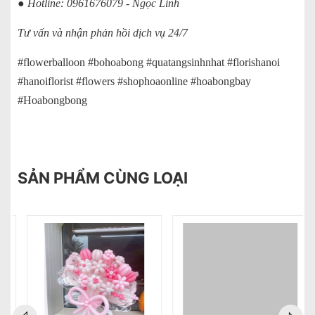
● Hotline: 0961676079 - Ngọc Linh
Tư vấn và nhận phản hồi dịch vụ 24/7
#flowerballoon #bohoabong #quatangsinhnhat #florishanoi
#hanoiflorist #flowers #shophoaonline #hoabongbay
#Hoabongbong
SẢN PHẨM CÙNG LOẠI