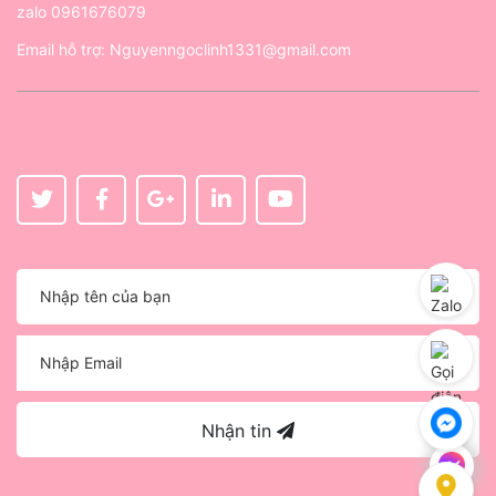
zalo
0961676079
Email hỗ trợ:
Nguyenngoclinh1331@gmail.com
Nhận tin