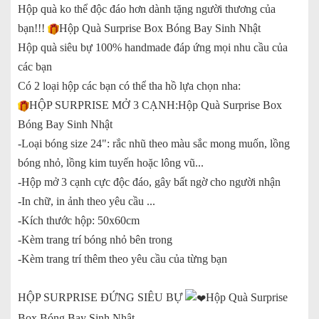
Hộp quà ko thể độc đáo hơn dành tặng người thương của
bạn!!!
Hộp Quà Surprise Box Bóng Bay Sinh Nhật
Hộp quà siêu bự 100% handmade đáp ứng mọi nhu cầu của
các bạn
Có 2 loại hộp các bạn có thể tha hồ lựa chọn nha:
HỘP SURPRISE MỞ 3 CẠNH:Hộp Quà Surprise Box
Bóng Bay Sinh Nhật
-Loại bóng size 24": rắc nhũ theo màu sắc mong muốn, lồng
bóng nhỏ, lồng kim tuyến hoặc lông vũ...
-Hộp mở 3 cạnh cực độc đáo, gây bất ngờ cho người nhận
-In chữ, in ảnh theo yêu cầu ...
-Kích thước hộp: 50x60cm
-Kèm trang trí bóng nhỏ bên trong
-Kèm trang trí thêm theo yêu cầu của từng bạn
HỘP SURPRISE ĐỨNG SIÊU BỰ
Hộp Quà Surprise
Box Bóng Bay Sinh Nhật