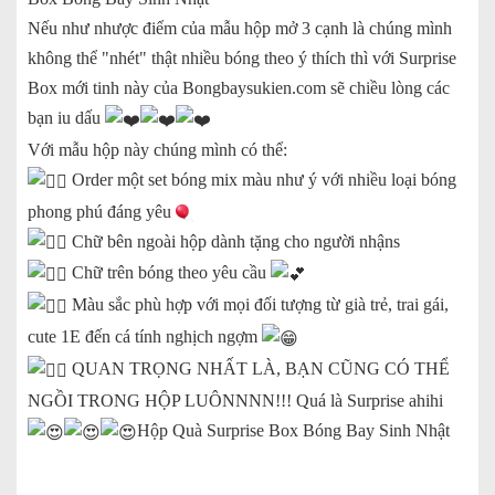
Nếu như nhược điểm của mẫu hộp mở 3 cạnh là chúng mình
không thể "nhét" thật nhiều bóng theo ý thích thì với Surprise
Box mới tinh này của Bongbaysukien.com sẽ chiều lòng các
bạn iu dấu
Với mẫu hộp này chúng mình có thể:
Order một set bóng mix màu như ý với nhiều loại bóng
phong phú đáng yêu
Chữ bên ngoài hộp dành tặng cho người nhậns
Chữ trên bóng theo yêu cầu
Màu sắc phù hợp với mọi đối tượng từ già trẻ, trai gái,
cute 1E đến cá tính nghịch ngợm
QUAN TRỌNG NHẤT LÀ, BẠN CŨNG CÓ THỂ
NGỒI TRONG HỘP LUÔNNNN!!! Quá là Surprise ahihi
Hộp Quà Surprise Box Bóng Bay Sinh Nhật