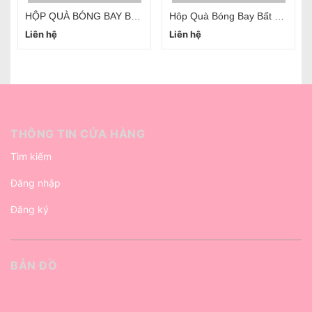
HỘP QUÀ BÓNG BAY BẤT NGỜ SURPRISE BOX HÀ NỘI
Hôp Quà Bóng Bay Bất Ngờ Kéo Tiền Hà Nội
Liên hệ
Liên hệ
THÔNG TIN CỬA HÀNG
Tìm kiếm
Đăng nhập
Đăng ký
BẢN ĐỒ