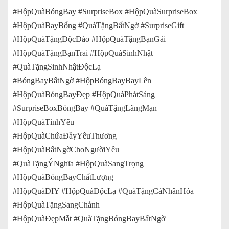
#HộpQuàBóngBay #SurpriseBox #HộpQuàSurpriseBox
#HộpQuàBayBổng #QuàTặngBấtNgờ #SurpriseGift
#HộpQuàTặngĐộcĐáo #HộpQuàTặngBạnGái
#HộpQuàTặngBạnTrai #HộpQuàSinhNhật
#QuàTặngSinhNhậtĐộcLạ
#BóngBayBấtNgờ #HộpBóngBayBayLên
#HộpQuàBóngBayĐẹp #HộpQuàPhátSáng
#SurpriseBoxBóngBay #QuàTặngLãngMạn
#HộpQuàTìnhYêu
#HộpQuàChứaĐầyYêuThương
#HộpQuàBấtNgờChoNgườiYêu
#QuàTặngÝNghĩa #HộpQuàSangTrọng
#HộpQuàBóngBayChấtLượng
#HộpQuàDIY #HộpQuàĐộcLạ #QuàTặngCáNhânHóa
#HộpQuàTặngSangChảnh
#HộpQuàĐẹpMắt #QuàTặngBóngBayBấtNgờ