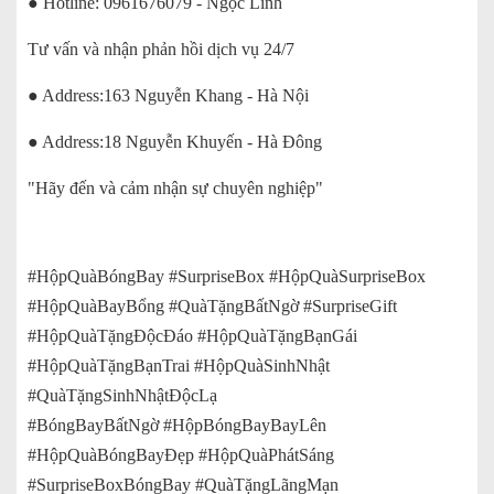
● Hotline: 0961676079 - Ngọc Linh
Tư vấn và nhận phản hồi dịch vụ 24/7
● Address:163 Nguyễn Khang - Hà Nội
● Address:18 Nguyễn Khuyến - Hà Đông
"Hãy đến và cảm nhận sự chuyên nghiệp"
#HộpQuàBóngBay #SurpriseBox #HộpQuàSurpriseBox
#HộpQuàBayBổng #QuàTặngBấtNgờ #SurpriseGift
#HộpQuàTặngĐộcĐáo #HộpQuàTặngBạnGái
#HộpQuàTặngBạnTrai #HộpQuàSinhNhật
#QuàTặngSinhNhậtĐộcLạ
#BóngBayBấtNgờ #HộpBóngBayBayLên
#HộpQuàBóngBayĐẹp #HộpQuàPhátSáng
#SurpriseBoxBóngBay #QuàTặngLãngMạn