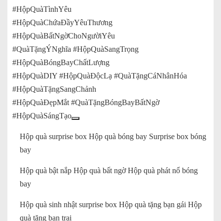
#HộpQuàTìnhYêu
#HộpQuàChứaĐầyYêuThương
#HộpQuàBấtNgờChoNgườiYêu
#QuàTặngÝNghĩa #HộpQuàSangTrọng
#HộpQuàBóngBayChấtLượng
#HộpQuàDIY #HộpQuàĐộcLạ #QuàTặngCáNhânHóa
#HộpQuàTặngSangChảnh
#HộpQuàĐẹpMắt #QuàTặngBóngBayBấtNgờ
#HộpQuàSángTạo
Hộp quà surprise box Hộp quà bóng bay Surprise box bóng
bay
Hộp quà bật nắp Hộp quà bất ngờ Hộp quà phát nổ bóng
bay
Hộp quà sinh nhật surprise box Hộp quà tặng bạn gái Hộp
quà tặng bạn trai