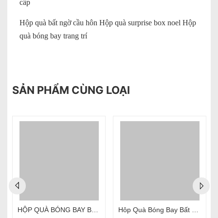
cấp
Hộp quà bất ngờ cầu hôn Hộp quà surprise box noel Hộp
quà bóng bay trang trí
SẢN PHẨM CÙNG LOẠI
HỘP QUÀ BÓNG BAY BẤT NGỜ SURPRISE BOX HÀ NỘI
Hôp Quà Bóng Bay Bất Ngờ Kéo Tiền Hà Nội