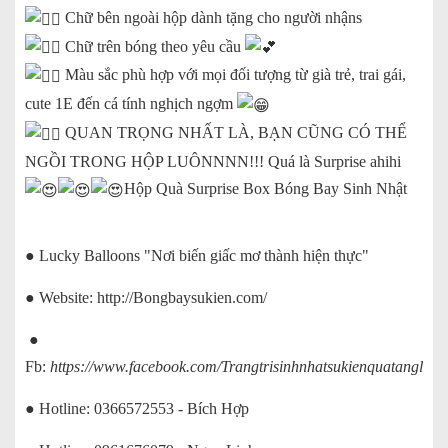
Chữ bên ngoài hộp dành tặng cho người nhậns
Chữ trên bóng theo yêu cầu
Màu sắc phù hợp với mọi đối tượng từ già trẻ, trai gái,
cute 1E đến cá tính nghịch ngợm
QUAN TRỌNG NHẤT LÀ, BẠN CŨNG CÓ THỂ
NGỒI TRONG HỘP LUÔNNNN!!! Quá là Surprise ahihi
Hộp Quà Surprise Box Bóng Bay Sinh Nhật
● Lucky Balloons "Nơi biến giấc mơ thành hiện thực"
● Website:
http://Bongbaysukien.com/
●
Fb:
https://www.facebook.com/Trangtrisinhnhatsukienquatangluck
● Hotline: 0366572553 - Bích Hợp