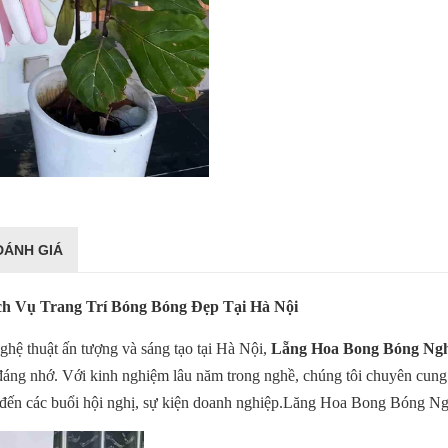
ĐÁNH GIÁ
ch Vụ Trang Trí Bóng Bóng Đẹp Tại Hà Nội
ghệ thuật ấn tượng và sáng tạo tại Hà Nội,
Lẵng Hoa Bong Bóng Ngh
áng nhớ. Với kinh nghiệm lâu năm trong nghề, chúng tôi chuyên cung c
niệm đến các buổi hội nghị, sự kiện doanh nghiệp.Lăng Hoa Bong Bóng 