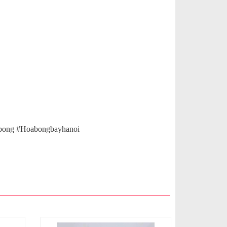
ngbong #Hoabongbayhanoi