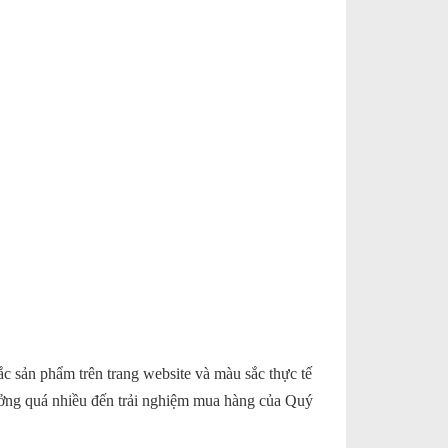
ắc sản phẩm trên trang website và màu sắc thực tế
ưởng quá nhiều đến trải nghiệm mua hàng của Quý