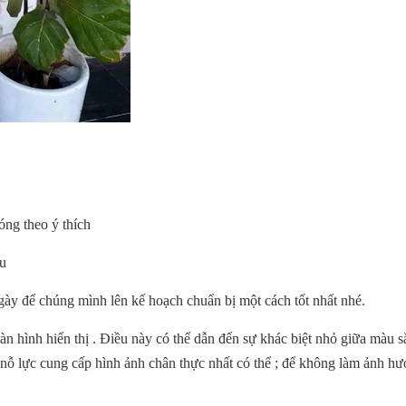
bóng theo ý thích
ẫu
ngày để chúng mình lên kế hoạch chuẩn bị một cách tốt nhất nhé.
àn hình hiển thị . Điều này có thể dẫn đến sự khác biệt nhỏ giữa màu s
nỗ lực cung cấp hình ảnh chân thực nhất có thể ; để không làm ảnh h