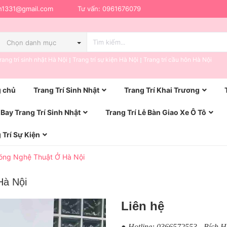
h1331@gmail.com
Tư vấn:
0961676079
Chọn danh mục
rang trí sinh nhật Hà Nội
Trang trí sự kiện Hà Nội
Trang trí cầu hôn Hà Nội
 chủ
Trang Trí Sinh Nhật
Trang Trí Khai Trương
Bay Trang Trí Sinh Nhật
Trang Trí Lễ Bàn Giao Xe Ô Tô
 Trí Sự Kiện
óng Nghệ Thuật Ở Hà Nội
Hà Nội
Liên hệ
● Hotline: 0366572553 - Bích 