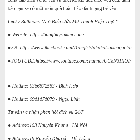
bảo bạn sẽ có một món quà hoàn hảo dành tặng bé yêu.
Lucky Ballloons "Nơi Biến Uớc Mơ Thành Hiện Thực"
● Website:
https://bongbaysukien.com/
●FB:
https://www.facebook.com/Trangtrisinhnhatsukienquatanglu
●YOUTUBE:
https://www.youtube.com/channel/UC8N3HiOFv
● Hotline: 0366572553 - Bích Hợp
● Hotline: 0961676079 - Ngọc Linh
Tư vấn và nhận phản hồi dịch vụ 24/7
● Address:163 Nguyễn Khang - Hà Nội
● Address:18 Nguyễn Khuyến - Hà Đông