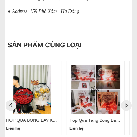
● Address: 159 Phố Xốm - Hà Đông
SẢN PHẨM CÙNG LOẠI
HỘP QUÀ BÓNG BAY BẤT NGỜ SURPRISE BOX HÀ NỘI
Hôp Quà Bóng Bay Bất Ngờ Kéo Tiền Hà Nội
Liên hệ
Liên hệ