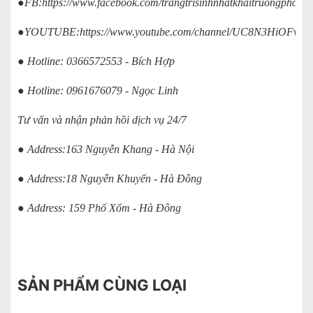
●FB:
https://www.facebook.com/trangtrisinhnhatkhaitruongphong
●YOUTUBE:
https://www.youtube.com/channel/UC8N3HiOFv
● Hotline: 0366572553 - Bích Hợp
● Hotline: 0961676079 - Ngọc Linh
Tư vấn và nhận phản hồi dịch vụ 24/7
● Address:163 Nguyễn Khang - Hà Nội
● Address:18 Nguyễn Khuyến - Hà Đông
● Address: 159 Phố Xốm - Hà Đông
SẢN PHẨM CÙNG LOẠI