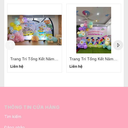
Trang Trí Tổng Kết Năm Học Hà Nội
Dịch Vụ Trang Trí Tổng Kết Năm Học Cho Bé Tiểu Học
Liên hệ
Liên hệ
THÔNG TIN CỬA HÀNG
Tìm kiếm
Đăng nhập