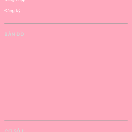
Đăng ký
BẢN ĐỒ
CƠ SỞ I: