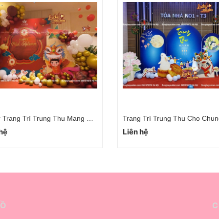
Ý Tưởng Trang Trí Lớp Học Trung Thu Độc Đáo Sáng Tạo Hà Nội
 hệ
Liên hệ
ĐỒ
C