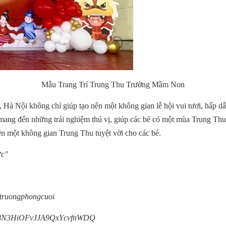
Mẫu Trang Trí Trung Thu Trường Mầm Non
 Hà Nội không chỉ giúp tạo nên một không gian lễ hội vui tươi, hấp d
 mang đến những trải nghiệm thú vị, giúp các bé có một mùa Trung T
nên một không gian Trung Thu tuyệt vời cho các bé.
ực"
itruongphongcuoi
/UC8N3HiOFvJJA9QxYcvfnWDQ