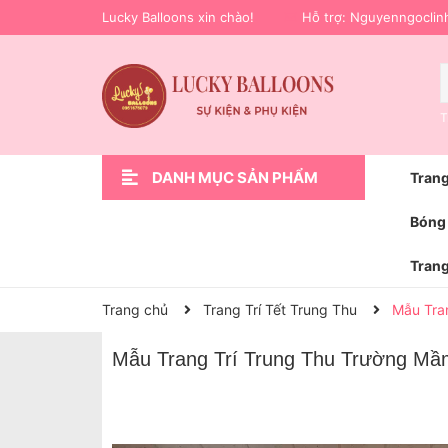
Lucky Balloons xin chào!
Hỗ trợ:
Nguyenngoclin
T
DANH MỤC SẢN PHẨM
Trang
Xem thêm
Trang Trí Sự Kiện
Phụ Kiện Trang Trí
Hoa bóng bay
Trang Trí Lễ Bàn Giao Xe Ô Tô
Bóng Bay Trang Trí Sinh Nhật
Trang Trí Cầu Hôn Cưới Hỏi
Trang Trí Khai Trương
Trang Trí Sinh Nhật
Trang chủ
Bóng 
Trang
Trang chủ
Trang Trí Tết Trung Thu
Mẫu Tra
Mẫu Trang Trí Trung Thu Trường M