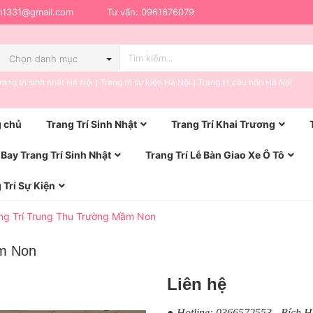
h1331@gmail.com
Tư vấn:
0961676079
Chọn danh mục
rang trí sinh nhật Hà Nội
Trang trí sự kiện Hà Nội
Trang trí cầu hôn Hà Nội
 chủ
Trang Trí Sinh Nhật
Trang Trí Khai Trương
Bay Trang Trí Sinh Nhật
Trang Trí Lễ Bàn Giao Xe Ô Tô
 Trí Sự Kiện
ng Trí Trung Thu Trường Mầm Non
ầm Non
Liên hệ
● Hotline: 0366572553 - Bích 