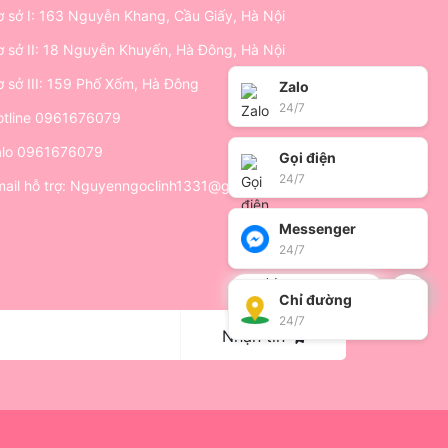
 sở I: 163 Nguyễn Khang, Cầu Giấy, Hà Nội
 sở II: 18 Nguyễn Khuyến, Hà Đông, Hà Nội
 sở III: 159 Phố Xốm, Hà Đông
Zalo
24/7
tline
0961676079
alo
0961676079
Gọi điện
24/7
ail hỗ trợ:
Nguyenngoclinh1331@gmail.com
Messenger
24/7
Xin chào!
Mình có thể giúp gì bạn
Chỉ đường
24/7
Nhận tin