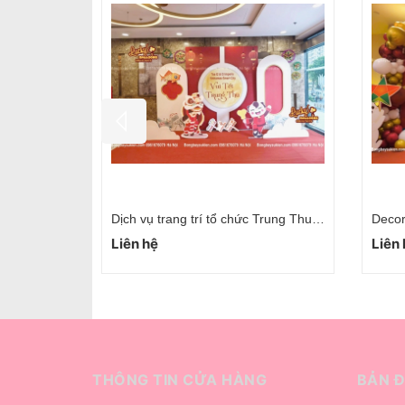
Decor Trang Trí Trung Thu Mang Mùa Lễ Hội Đến Muôn Nơi Hà Nội
Trang Trí Trung Thu Cho Chung Cư Tòa Nhà Tại Hà Nội
Liên hệ
Liên
THÔNG TIN CỬA HÀNG
BẢN 