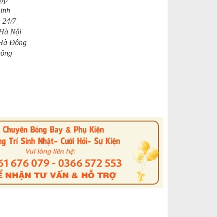
Linh
 24/7
 Hà Nội
 Hà Đông
Đông
s
nterest