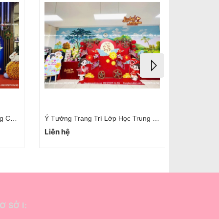
Trang Trí Trung Thu Giá Rẻ Tại Hà Nội
Dịch Vụ Trang Trí Trung Thu Tại Hà Nội Chuyên Nghiệp Uy Tín
Liên hệ
Ơ SỞ I: