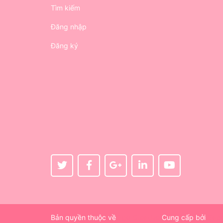
Tìm kiếm
Đăng nhập
Đăng ký
Bản quyền thuộc về
Ego Creative
Cung cấp bởi
Sap