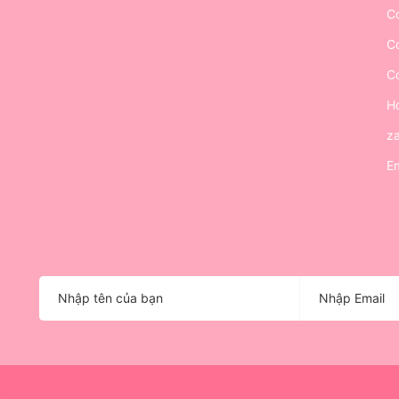
Cơ
Cơ
Cơ
Ho
z
Em
o