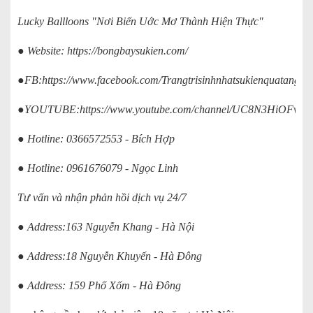
Lucky Ballloons "Nơi Biến Uớc Mơ Thành Hiện Thực"
● Website:
https://bongbaysukien.com/
●FB:
https://www.facebook.com/Trangtrisinhnhatsukienquatangluc
●YOUTUBE:
https://www.youtube.com/channel/UC8N3HiOFv
● Hotline: 0366572553 - Bích Hợp
● Hotline: 0961676079 - Ngọc Linh
Tư vấn và nhận phản hồi dịch vụ 24/7
● Address:163 Nguyễn Khang - Hà Nội
● Address:18 Nguyễn Khuyến - Hà Đông
● Address: 159 Phố Xốm - Hà Đông