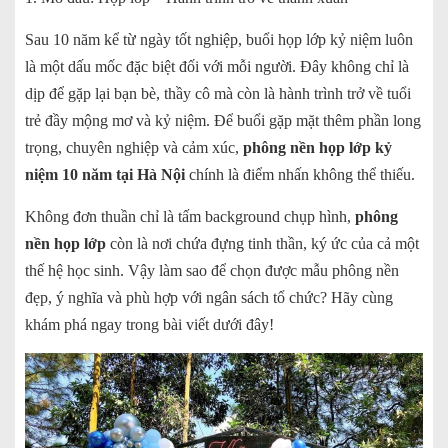
Sau 10 năm kể từ ngày tốt nghiệp, buổi họp lớp kỷ niệm luôn
là một dấu mốc đặc biệt đối với mỗi người. Đây không chỉ là
dịp để gặp lại bạn bè, thầy cô mà còn là hành trình trở về tuổi
trẻ đầy mộng mơ và kỷ niệm. Để buổi gặp mặt thêm phần long
trọng, chuyên nghiệp và cảm xúc,
phông nền họp lớp kỷ
niệm 10 năm tại Hà Nội
chính là điểm nhấn không thể thiếu.
Không đơn thuần chỉ là tấm background chụp hình,
phông
nền họp lớp
còn là nơi chứa đựng tinh thần, ký ức của cả một
thế hệ học sinh. Vậy làm sao để chọn được mẫu phông nền
đẹp, ý nghĩa và phù hợp với ngân sách tổ chức? Hãy cùng
khám phá ngay trong bài viết dưới đây!