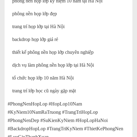
phông nền họp lớp kỷ niệm 10 năm tại Hà Nội
phông nền họp lớp đẹp
trang trí họp lớp tại Hà Nội
backdrop họp lớp giá rẻ
thiết kế phông nền họp lớp chuyên nghiệp
dịch vụ làm phông nền họp lớp tại Hà Nội
tổ chức họp lớp 10 năm Hà Nội
trang trí lớp học cũ ngày gặp mặt
#PhongNenHopLop #HopLop10Nam
#KyNiem10NamRaTruong #TrangTriHopLop
#PhongNenDep #SuKienKyNiem #HopLopHaNoi
#BackdropHopLop #TrangTriKyNiem #ThietKePhongNen
#LuuGiuThanhXuan