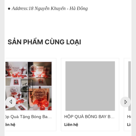
● Address:18 Nguyễn Khuyến - Hà Đông
SẢN PHẨM CÙNG LOẠI
HỘP QUÀ BÓNG BAY BẤT NGỜ SURPRISE BOX HÀ NỘI
Hôp Quà Bóng Bay Bất Ngờ Kéo Tiền Hà Nội
Liên hệ
Liên hệ