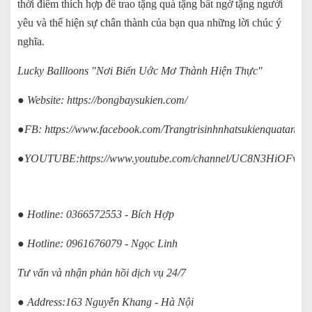
thời điểm thích hợp để trao tặng quà tặng bất ngờ tặng người
yêu và thể hiện sự chân thành của bạn qua những lời chúc ý
nghĩa.
Lucky Ballloons "Nơi Biến Uớc Mơ Thành Hiện Thực"
● Website:
https://bongbaysukien.com/
●FB:
https://www.facebook.com/Trangtrisinhnhatsukienquatanglu
●YOUTUBE:
https://www.youtube.com/channel/UC8N3HiOFv
● Hotline: 0366572553 - Bích Hợp
● Hotline: 0961676079 - Ngọc Linh
Tư vấn và nhận phản hồi dịch vụ 24/7
● Address:163 Nguyễn Khang - Hà Nội