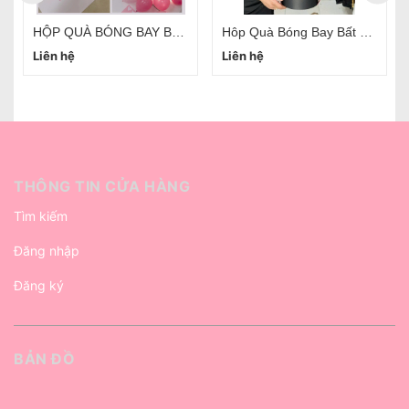
HỘP QUÀ BÓNG BAY BẤT NGỜ SURPRISE BOX HÀ NỘI
Hôp Quà Bóng Bay Bất Ngờ Kéo Tiền Hà Nội
Liên hệ
Liên hệ
THÔNG TIN CỬA HÀNG
Tìm kiếm
Đăng nhập
Đăng ký
BẢN ĐỒ