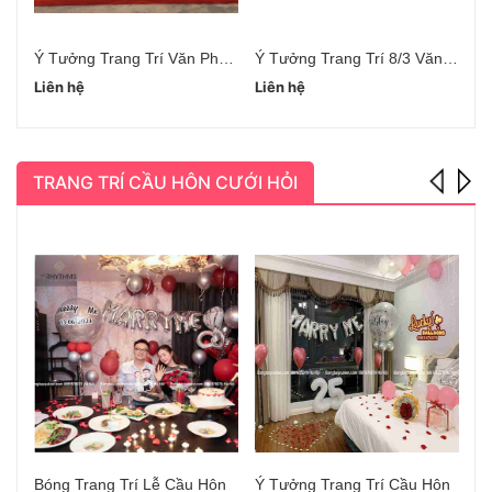
Ý Tưởng Trang Trí Văn Phòng Ngày 8/3
Ý Tưởng Trang Trí 8/3 Văn Phòng
Liên hệ
Liên hệ
Li
TRANG TRÍ CẦU HÔN CƯỚI HỎI
Bóng Trang Trí Lễ Cầu Hôn
Ý Tưởng Trang Trí Cầu Hôn