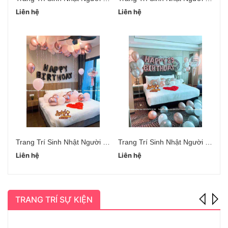
Liên hệ
Liên hệ
Li
Trang Trí Sinh Nhật Người Yêu Hà Đông
Trang Trí Sinh Nhật Người Yêu Cầu Giấy
Liên hệ
Liên hệ
Li
TRANG TRÍ SỰ KIỆN