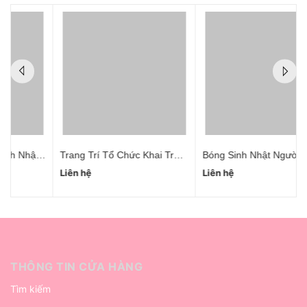
t Cho Vợ Hà Nội
Trang Trí Tổ Chức Khai Trương Trọn Gói
Bóng Sinh Nhật Người Lớn Thanh Xuân
Liên hệ
Liên hệ
THÔNG TIN CỬA HÀNG
Tìm kiếm