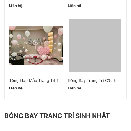
Liên hệ
Liên hệ
Li
Tổng Hợp Mẫu Trang Trí Tỏ Tình Cầu Hôn
Bóng Bay Trang Trí Cầu Hôn Bạn Gái
Liên hệ
Liên hệ
Li
BÓNG BAY TRANG TRÍ SINH NHẬT