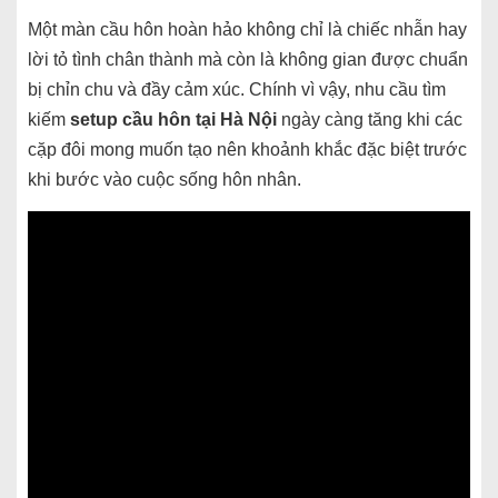
Một màn cầu hôn hoàn hảo không chỉ là chiếc nhẫn hay
lời tỏ tình chân thành mà còn là không gian được chuẩn
bị chỉn chu và đầy cảm xúc. Chính vì vậy, nhu cầu tìm
kiếm
setup cầu hôn tại Hà Nội
ngày càng tăng khi các
cặp đôi mong muốn tạo nên khoảnh khắc đặc biệt trước
khi bước vào cuộc sống hôn nhân.