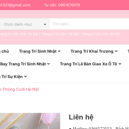
h1331@gmail.com
Tư vấn:
0961676079
Chọn danh mục
rang trí sinh nhật Hà Nội
Trang trí sự kiện Hà Nội
Trang trí cầu hôn Hà Nội
 chủ
Trang Trí Sinh Nhật
Trang Trí Khai Trương
Bay Trang Trí Sinh Nhật
Trang Trí Lễ Bàn Giao Xe Ô Tô
 Trí Sự Kiện
p Phòng Cưới Hà Nội
Liên hệ
● Hotline: 0366572553 - Bích 