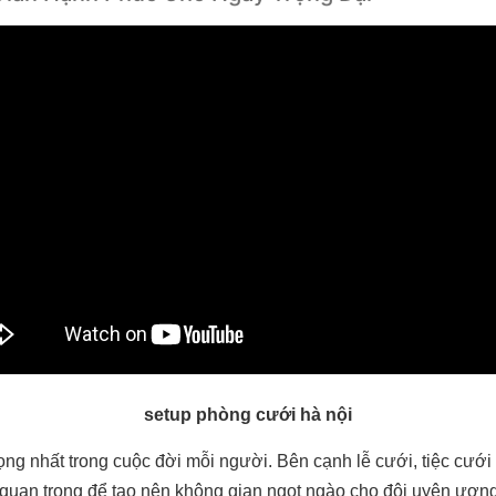
setup phòng cưới hà nội
ọng nhất trong cuộc đời mỗi người. Bên cạnh lễ cưới, tiệc cư
 quan trọng để tạo nên không gian ngọt ngào cho đôi uyên ương