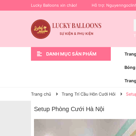
Lucky Balloons xin chào!
Hỗ trợ:
Nguyenngoclin
T
DANH MỤC SẢN PHẨM
Trang
Xem thêm
Trang Trí Sự Kiện
Phụ Kiện Trang Trí
Hoa bóng bay
Trang Trí Lễ Bàn Giao Xe Ô Tô
Bóng Bay Trang Trí Sinh Nhật
Trang Trí Cầu Hôn Cưới Hỏi
Trang Trí Khai Trương
Trang Trí Sinh Nhật
Trang chủ
Bóng 
Trang
Trang chủ
Trang Trí Cầu Hôn Cưới Hỏi
Setu
Setup Phòng Cưới Hà Nội