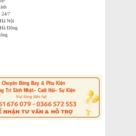
Linh
 24/7
 Hà Nội
 Hà Đông
 Đông
s
nterest