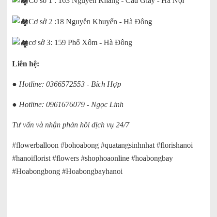
Cơ sở 1 : 163 Nguyễn Khang - Cầu Giấy - Hà Nội
Cơ sở 2 :18 Nguyễn Khuyến - Hà Đông
cơ sở 3: 159 Phố Xốm - Hà Đông
Liên hệ:
● Hotline: 0366572553 - Bích Hợp
● Hotline: 0961676079 - Ngọc Linh
Tư vấn và nhận phản hồi dịch vụ 24/7
#flowerballoon #bohoabong #quatangsinhnhat #florishanoi
#hanoiflorist #flowers #shophoaonline #hoabongbay
#Hoabongbong #Hoabongbayhanoi