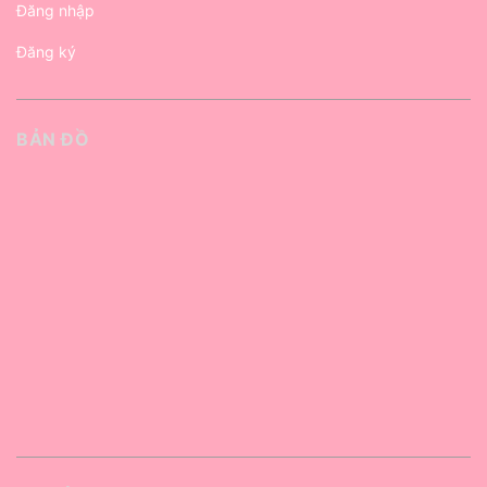
Đăng nhập
Đăng ký
BẢN ĐỒ