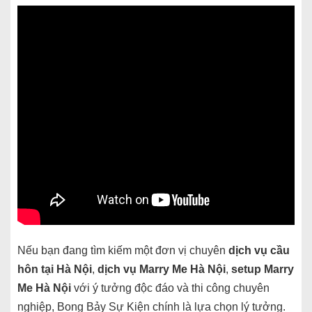
Nếu bạn đang tìm kiếm một đơn vị chuyên
dịch vụ cầu
hôn tại Hà Nội
,
dịch vụ Marry Me Hà Nội
,
setup Marry
Me Hà Nội
với ý tưởng độc đáo và thi công chuyên
nghiệp, Bong Bảy Sự Kiện chính là lựa chọn lý tưởng.