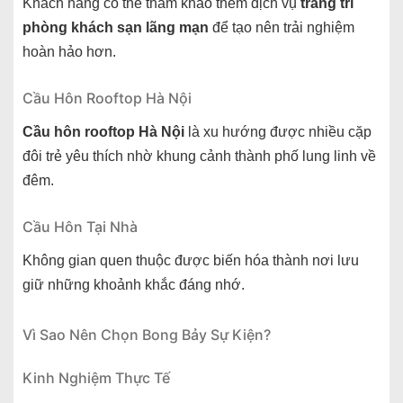
Khách hàng có thể tham khảo thêm dịch vụ
trang trí
phòng khách sạn lãng mạn
để tạo nên trải nghiệm
hoàn hảo hơn.
Cầu Hôn Rooftop Hà Nội
Cầu hôn rooftop Hà Nội
là xu hướng được nhiều cặp
đôi trẻ yêu thích nhờ khung cảnh thành phố lung linh về
đêm.
Cầu Hôn Tại Nhà
Không gian quen thuộc được biến hóa thành nơi lưu
giữ những khoảnh khắc đáng nhớ.
Vì Sao Nên Chọn Bong Bảy Sự Kiện?
Kinh Nghiệm Thực Tế