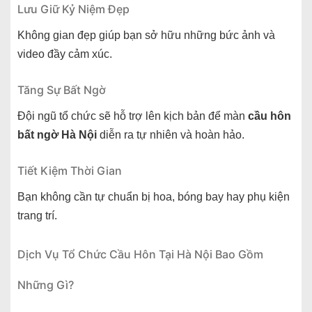
Lưu Giữ Kỷ Niệm Đẹp
Không gian đẹp giúp bạn sở hữu những bức ảnh và
video đầy cảm xúc.
Tăng Sự Bất Ngờ
Đội ngũ tổ chức sẽ hỗ trợ lên kịch bản để màn
cầu hôn
bất ngờ Hà Nội
diễn ra tự nhiên và hoàn hảo.
Tiết Kiệm Thời Gian
Bạn không cần tự chuẩn bị hoa, bóng bay hay phụ kiện
trang trí.
Dịch Vụ Tổ Chức Cầu Hôn Tại Hà Nội Bao Gồm
Những Gì?