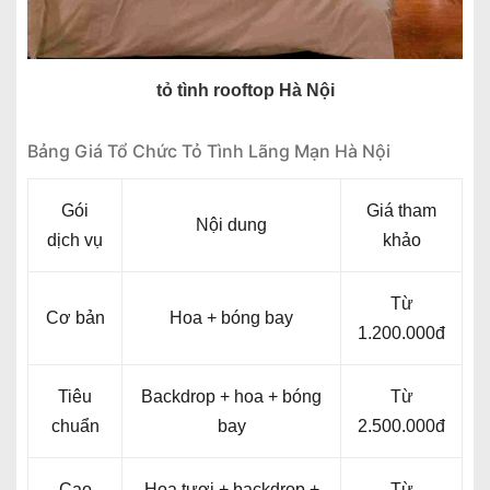
tỏ tình rooftop Hà Nội
Bảng Giá Tổ Chức Tỏ Tình Lãng Mạn Hà Nội
Gói
Giá tham
Nội dung
dịch vụ
khảo
Từ
Cơ bản
Hoa + bóng bay
1.200.000đ
Tiêu
Backdrop + hoa + bóng
Từ
chuẩn
bay
2.500.000đ
Cao
Hoa tươi + backdrop +
Từ