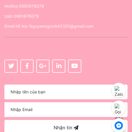
Hotline
0961676079
zalo
0961676079
Email hỗ trợ:
Nguyenngoclinh1331@gmail.com
Nhận tin