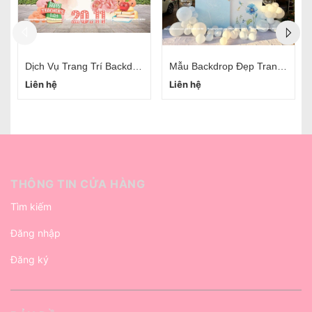
Mẫu Backdrop Đẹp Trang Trí Ngày Nhà Giáo Việt Nam 20/11
50 Mẫu Backdrop 20/11 Ý Nghĩa Tri Ân Thầy Cô Tại Hà Nội
HOA BÓNG BAY NGÀY NHÀ GIÁO VIỆT NAM 20/11
Liên hệ
Liên hệ
THÔNG TIN CỬA HÀNG
Tìm kiếm
Đăng nhập
Đăng ký