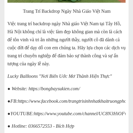
Trang Trí Backdrop Ngày Nhà Giáo Việt Nam
Việc trang trí backdrop ngày Nhà giáo Việt Nam tại Tây Hồ,
Hà Nội không chỉ là việc làm đẹp không gian mà còn là cách
để tôn vinh và tri ân những người thầy, người cô đã dành cả
cuộc đời để dạy dỗ con em chúng ta. Hãy lựa chọn các dịch vụ
trang trí chuyên nghiệp để đảm bảo sự thành công và sự ấn
tượng của ngày lễ này.
Lucky Ballloons "Nơi Biến Uớc Mơ Thành Hiện Thực"
● Website:
https://bongbaysukien.com/
●FB:
https://www.facebook.com/trangtrisinhnhatkhaitruongphong
●YOUTUBE:
https://www.youtube.com/channel/UC8N3HiOFv
● Hotline: 0366572553 - Bích Hợp