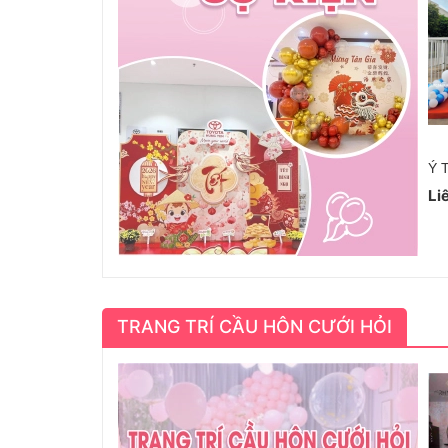
Li
TRANG TRÍ CẦU HÔN CƯỚI HỎI