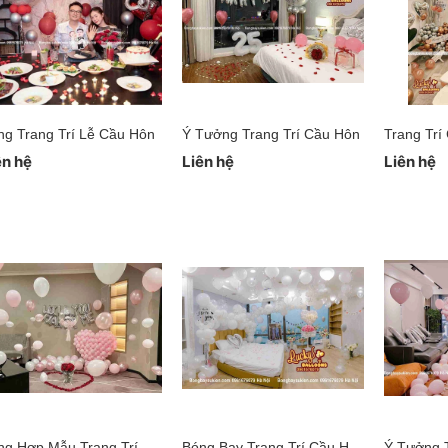
ng Trang Trí Lễ Cầu Hôn
Ý Tưởng Trang Trí Cầu Hôn
ên hệ
Liên hệ
Liên hệ
Tổng Hợp Mẫu Trang Trí Tỏ Tình Cầu Hôn
Bóng Bay Trang Trí Cầu Hôn Bạn Gái