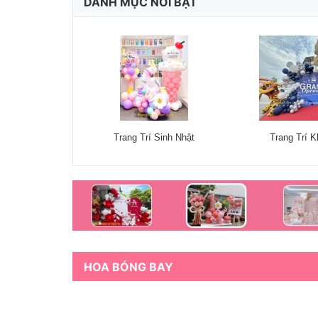
DANH MỤC NỔI BẬT
Trang Trí Sinh Nhật
Trang Trí 
HOA BÓNG BAY