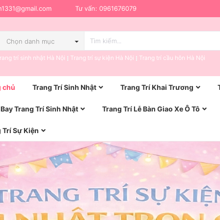
h1331@gmail.com
Tư vấn:
0961676079
Chọn danh mục
rang trí sinh nhật Hà Nội
Trang trí sự kiện Hà Nội
Trang trí cầu hôn Hà Nội
 chủ
Trang Trí Sinh Nhật
Trang Trí Khai Trương
Bay Trang Trí Sinh Nhật
Trang Trí Lễ Bàn Giao Xe Ô Tô
 Trí Sự Kiện