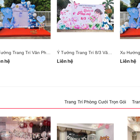
Ý Tưởng Trang Trí Văn Phòng Ngày 8/3
Ý Tưởng Trang Trí 8/3 Văn Phòng
ên hệ
Liên hệ
Liên hệ
Trang Trí Phòng Cưới Trọn Gói
Tra