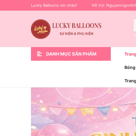
Lucky Balloons xin chào!
Hỗ trợ:
Nguyenngoclin
T
DANH MỤC SẢN PHẨM
Trang
Xem thêm
Trang Trí Sự Kiện
Phụ Kiện Trang Trí
Hoa bóng bay
Trang Trí Lễ Bàn Giao Xe Ô Tô
Bóng Bay Trang Trí Sinh Nhật
Trang Trí Cầu Hôn Cưới Hỏi
Trang Trí Khai Trương
Trang Trí Sinh Nhật
Trang chủ
Bóng 
Trang