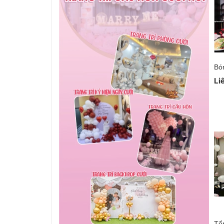
Bó
Li