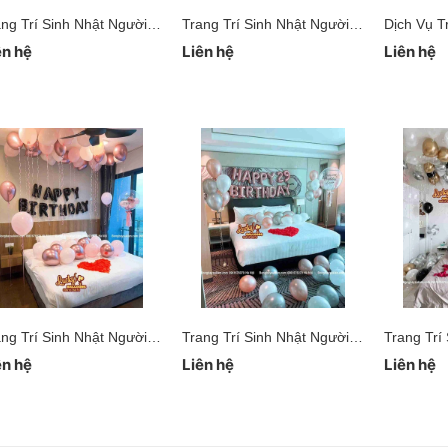
Trang Trí Sinh Nhật Người Yêu Hà Nội Đẹp
Trang Trí Sinh Nhật Người Yêu Long Biên
ên hệ
Liên hệ
Liên hệ
Trang Trí Sinh Nhật Người Yêu Hà Đông
Trang Trí Sinh Nhật Người Yêu Cầu Giấy
ên hệ
Liên hệ
Liên hệ