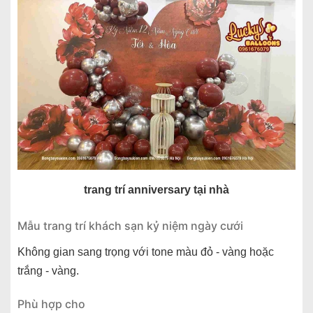
trang trí anniversary tại nhà
Mẫu trang trí khách sạn kỷ niệm ngày cưới
Không gian sang trọng với tone màu đỏ - vàng hoặc
trắng - vàng.
Phù hợp cho