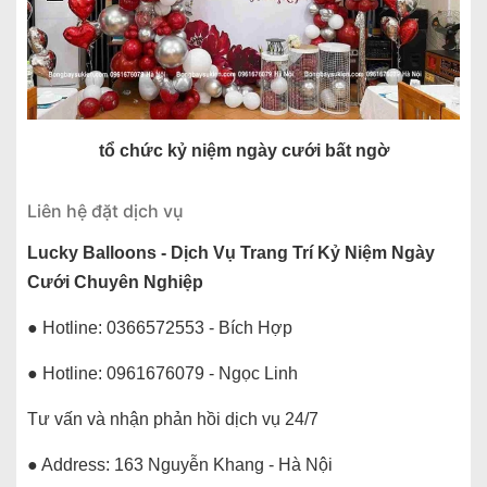
tổ chức kỷ niệm ngày cưới bất ngờ
Liên hệ đặt dịch vụ
Lucky Balloons - Dịch Vụ Trang Trí Kỷ Niệm Ngày
Cưới Chuyên Nghiệp
● Hotline: 0366572553 - Bích Hợp
● Hotline: 0961676079 - Ngọc Linh
Tư vấn và nhận phản hồi dịch vụ 24/7
● Address: 163 Nguyễn Khang - Hà Nội