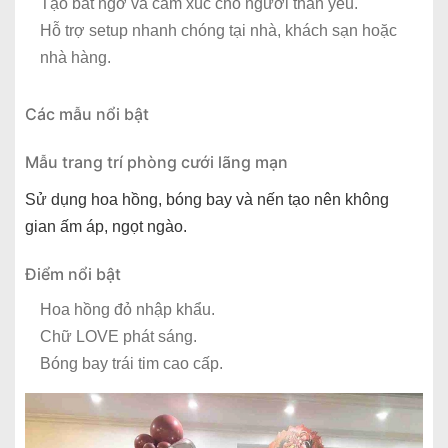
Tạo bất ngờ và cảm xúc cho người thân yêu.
Hỗ trợ setup nhanh chóng tại nhà, khách sạn hoặc
nhà hàng.
Các mẫu nổi bật
Mẫu trang trí phòng cưới lãng mạn
Sử dụng hoa hồng, bóng bay và nến tạo nên không
gian ấm áp, ngọt ngào.
Điểm nổi bật
Hoa hồng đỏ nhập khẩu.
Chữ LOVE phát sáng.
Bóng bay trái tim cao cấp.