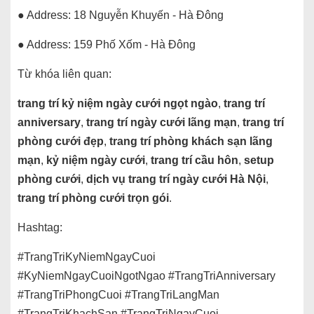
● Address: 18 Nguyễn Khuyến - Hà Đông
● Address: 159 Phố Xốm - Hà Đông
Từ khóa liên quan:
trang trí kỷ niệm ngày cưới ngọt ngào
,
trang trí
anniversary
,
trang trí ngày cưới lãng mạn
,
trang trí
phòng cưới đẹp
,
trang trí phòng khách sạn lãng
mạn
,
kỷ niệm ngày cưới
,
trang trí cầu hôn
,
setup
phòng cưới
,
dịch vụ trang trí ngày cưới Hà Nội
,
trang trí phòng cưới trọn gói
.
Hashtag:
#TrangTriKyNiemNgayCuoi
#KyNiemNgayCuoiNgotNgao #TrangTriAnniversary
#TrangTriPhongCuoi #TrangTriLangMan
#TrangTriKhachSan #TrangTriNgayCuoi