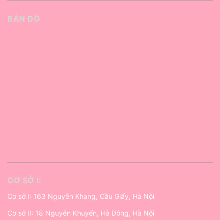
BẢN ĐỒ
CƠ SỞ I:
Cơ sở I: 163 Nguyễn Khang, Cầu Giấy, Hà Nội
Cơ sở II: 18 Nguyễn Khuyến, Hà Đông, Hà Nội