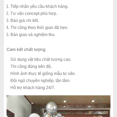
Tiếp nhận yêu cầu khách hàng.
Tư vấn concept phù hợp.
Báo giá chi tiết.
Thi công theo thời gian đã hẹn.
Bàn giao và nghiệm thu.
Cam kết chất lượng
Sử dụng vật liệu chất lượng cao.
Thi công đúng tiến độ.
Hình ảnh thực tế giống mẫu tư vấn.
Đội ngũ chuyên nghiệp, tận tâm.
Hỗ trợ khách hàng 24/7.