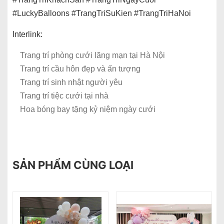
#LuckyBalloons #TrangTriSuKien #TrangTriHaNoi
Interlink:
Trang trí phòng cưới lãng mạn tại Hà Nội
Trang trí cầu hôn đẹp và ấn tượng
Trang trí sinh nhật người yêu
Trang trí tiệc cưới tại nhà
Hoa bóng bay tặng kỷ niệm ngày cưới
SẢN PHẨM CÙNG LOẠI