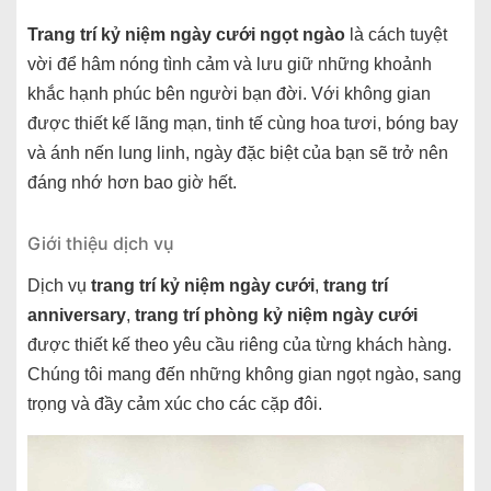
Trang trí kỷ niệm ngày cưới ngọt ngào
là cách tuyệt
vời để hâm nóng tình cảm và lưu giữ những khoảnh
khắc hạnh phúc bên người bạn đời. Với không gian
được thiết kế lãng mạn, tinh tế cùng hoa tươi, bóng bay
và ánh nến lung linh, ngày đặc biệt của bạn sẽ trở nên
đáng nhớ hơn bao giờ hết.
Giới thiệu dịch vụ
Dịch vụ
trang trí kỷ niệm ngày cưới
,
trang trí
anniversary
,
trang trí phòng kỷ niệm ngày cưới
được thiết kế theo yêu cầu riêng của từng khách hàng.
Chúng tôi mang đến những không gian ngọt ngào, sang
trọng và đầy cảm xúc cho các cặp đôi.