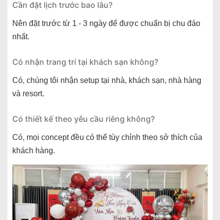
Cần đặt lịch trước bao lâu?
Nên đặt trước từ 1 - 3 ngày để được chuẩn bị chu đáo
nhất.
Có nhận trang trí tại khách sạn không?
Có, chúng tôi nhận setup tại nhà, khách sạn, nhà hàng
và resort.
Có thiết kế theo yêu cầu riêng không?
Có, mọi concept đều có thể tùy chỉnh theo sở thích của
khách hàng.