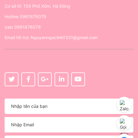
Cơ sở III: 159 Phố Xốm, Hà Đông
Hotline
0961676079
zalo
0961676079
Email hỗ trợ:
Nguyenngoclinh1331@gmail.com