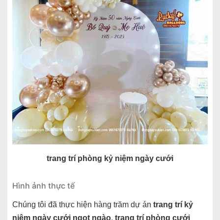
trang trí phòng kỷ niệm ngày cưới
Hình ảnh thực tế
Chúng tôi đã thực hiện hàng trăm dự án
trang trí kỷ
niệm ngày cưới ngọt ngào
,
trang trí phòng cưới