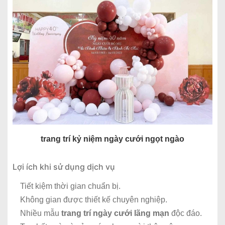
trang trí kỷ niệm ngày cưới ngọt ngào
Lợi ích khi sử dụng dịch vụ
Tiết kiệm thời gian chuẩn bị.
Không gian được thiết kế chuyên nghiệp.
Nhiều mẫu
trang trí ngày cưới lãng mạn
độc đáo.