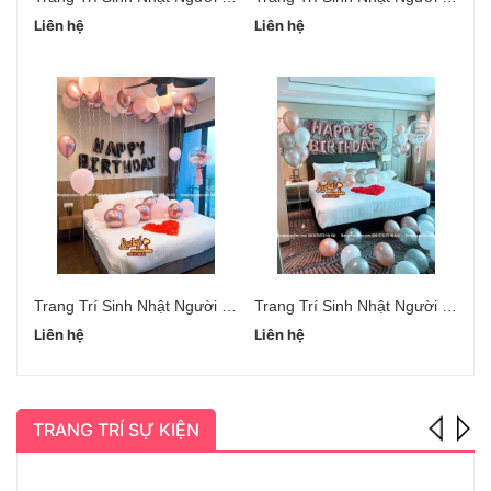
Liên hệ
Liên hệ
Li
Trang Trí Sinh Nhật Người Yêu Hà Đông
Trang Trí Sinh Nhật Người Yêu Cầu Giấy
Liên hệ
Liên hệ
Li
TRANG TRÍ SỰ KIỆN