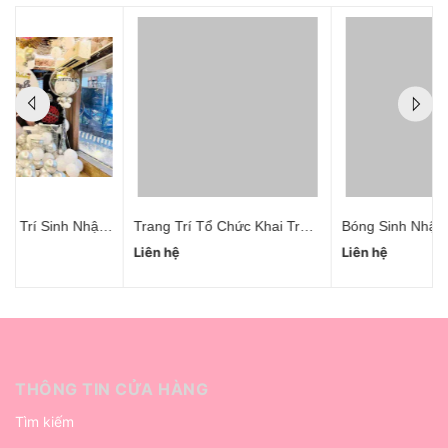
t Cho Vợ Hà Nội
Trang Trí Tổ Chức Khai Trương Trọn Gói
Bóng Sinh Nhật Người Lớn Thanh Xuân
Liên hệ
Liên hệ
THÔNG TIN CỬA HÀNG
Tìm kiếm