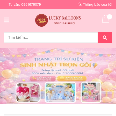
7
Tư vấn:
0961676079
Thông báo của tôi