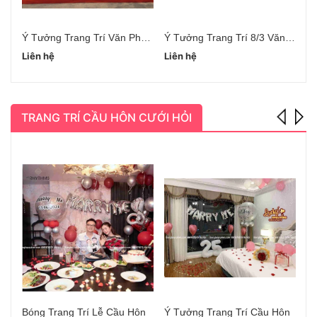
Ý Tưởng Trang Trí Văn Phòng Ngày 8/3
Ý Tưởng Trang Trí 8/3 Văn Phòng
Liên hệ
Liên hệ
Li
TRANG TRÍ CẦU HÔN CƯỚI HỎI
Bóng Trang Trí Lễ Cầu Hôn
Ý Tưởng Trang Trí Cầu Hôn