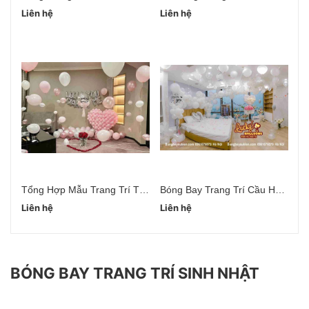
Liên hệ
Liên hệ
Li
Tổng Hợp Mẫu Trang Trí Tỏ Tình Cầu Hôn
Bóng Bay Trang Trí Cầu Hôn Bạn Gái
Liên hệ
Liên hệ
Li
BÓNG BAY TRANG TRÍ SINH NHẬT