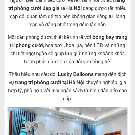
người. Bên cạnh tiệc cưới và lễ thành hôn, việc
trang
trí phòng cưới đẹp giá rẻ Hà Nội
đang được rất nhiều
cặp đôi quan tâm để tạo nên không gian riêng tư, lãng
mạn và đáng nhớ trong đêm tân hôn.
Một căn phòng được thiết kế tinh tế với
bóng bay trang
trí phòng cưới
, hoa tươi, hoa lụa, nến LED và những
chi tiết ngọt ngào sẽ giúp lưu giữ những khoảnh khắc
hạnh phúc đầu tiên của đôi vợ chồng trẻ.
Thấu hiểu nhu cầu đó,
Lucky Balloons
mang đến dịch
vụ
trang trí phòng cưới tại Hà Nội
chuyên nghiệp, giá
hợp lý, phù hợp với mọi ngân sách từ bình dân đến cao
cấp.