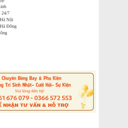
Linh
 24/7
 Hà Nội
 Hà Đông
 Đông
s
nterest