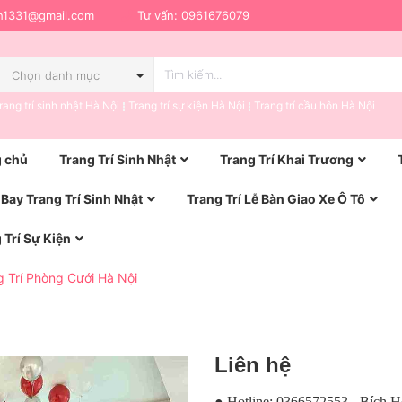
h1331@gmail.com
Tư vấn:
0961676079
Chọn danh mục
rang trí sinh nhật Hà Nội
Trang trí sự kiện Hà Nội
Trang trí cầu hôn Hà Nội
 chủ
Trang Trí Sinh Nhật
Trang Trí Khai Trương
Bay Trang Trí Sinh Nhật
Trang Trí Lễ Bàn Giao Xe Ô Tô
 Trí Sự Kiện
g Trí Phòng Cưới Hà Nội
Liên hệ
● Hotline: 0366572553 - Bích 