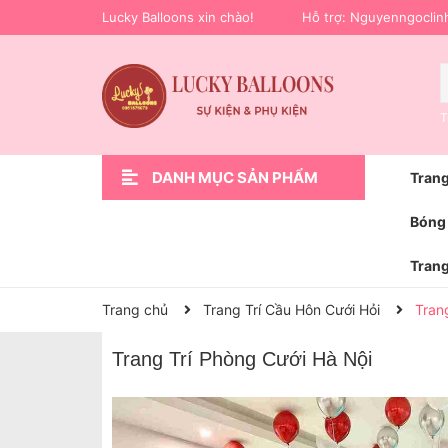
Lucky Balloons xin chào!
Hỗ trợ:
Nguyenngoclin
T
DANH MỤC SẢN PHẨM
Trang
Xem thêm
Trang Trí Sự Kiện
Phụ Kiện Trang Trí
Hoa bóng bay
Trang Trí Lễ Bàn Giao Xe Ô Tô
Bóng Bay Trang Trí Sinh Nhật
Trang Trí Cầu Hôn Cưới Hỏi
Trang Trí Khai Trương
Trang Trí Sinh Nhật
Trang chủ
Bóng 
Trang
Trang chủ
Trang Trí Cầu Hôn Cưới Hỏi
Tran
Trang Trí Phòng Cưới Hà Nội