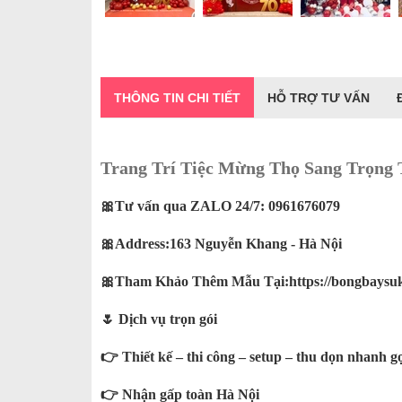
THÔNG TIN CHI TIẾT
HỖ TRỢ TƯ VẤN
Trang Trí Tiệc Mừng Thọ Sang Trọng 
🎀Tư vấn qua ZALO 24/7:
0961676079
🎀Address:163 Nguyễn Khang - Hà Nội
🎀Tham Khảo Thêm Mẫu Tại:
https://bongbaysu
🌷 Dịch vụ trọn gói
👉 Thiết kế – thi công – setup – thu dọn nhanh g
👉 Nhận gấp toàn Hà Nội