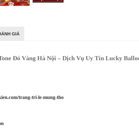
ĐÁNH GIÁ
Tone Đỏ Vàng Hà Nội – Dịch Vụ Uy Tín Lucky Ballo
kien.com/trang-tri-le-mung-tho
ọn