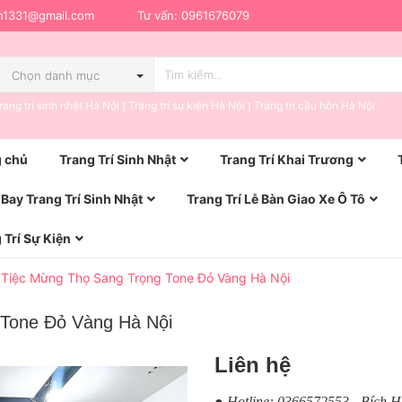
h1331@gmail.com
Tư vấn:
0961676079
Chọn danh mục
rang trí sinh nhật Hà Nội
Trang trí sự kiện Hà Nội
Trang trí cầu hôn Hà Nội
 chủ
Trang Trí Sinh Nhật
Trang Trí Khai Trương
Bay Trang Trí Sinh Nhật
Trang Trí Lễ Bàn Giao Xe Ô Tô
 Trí Sự Kiện
í Tiệc Mừng Thọ Sang Trọng Tone Đỏ Vàng Hà Nội
 Tone Đỏ Vàng Hà Nội
Liên hệ
● Hotline: 0366572553 - Bích 