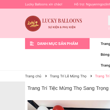
Lucky Balloons xin chào!
Hỗ trợ:
Nguyenngoclin
T
DANH MỤC SẢN PHẨM
Trang
Xem thêm
Trang Trí Sự Kiện
Phụ Kiện Trang Trí
Hoa bóng bay
Trang Trí Lễ Bàn Giao Xe Ô Tô
Bóng Bay Trang Trí Sinh Nhật
Trang Trí Cầu Hôn Cưới Hỏi
Trang Trí Khai Trương
Trang Trí Sinh Nhật
Trang chủ
Bóng 
Trang
Trang chủ
Trang Trí Lễ Mừng Thọ
Trang Tr
Trang Trí Tiệc Mừng Thọ Sang Trọng