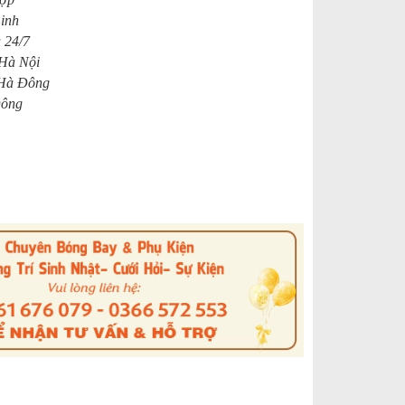
Linh
 24/7
 Hà Nội
 Hà Đông
Đông
s
nterest