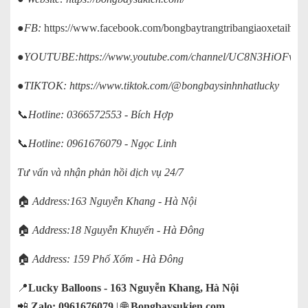
●FB:
https://www.facebook.com/bongbaytrangtribangiaoxetaihano
●YOUTUBE:
https://www.youtube.com/channel/UC8N3HiOFv
●TIKTOK:
https://www.tiktok.com/@bongbaysinhnhatlucky
📞
Hotline: 0366572553 - Bích Hợp
📞
Hotline: 0961676079 - Ngọc Linh
Tư vấn và nhận phản hồi dịch vụ 24/7
🏠
Address:163 Nguyễn Khang - Hà Nội
🏠
Address:18 Nguyễn Khuyến - Hà Đông
🏠
Address: 159 Phố Xốm - Hà Đông
📍
Lucky Balloons
- 163 Nguyễn Khang, Hà Nội
📲
Zalo: 0961676079
|
🌐
Bongbaysukien.com