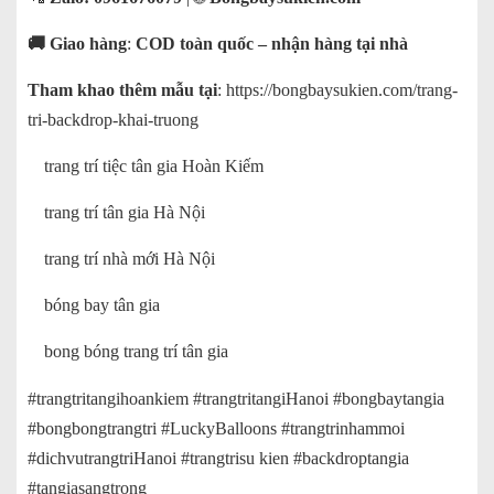
🚚 Giao hàng
:
COD toàn quốc – nhận hàng tại nhà
Tham khao thêm mẫu tại
:
https://bongbaysukien.com/trang-
tri-backdrop-khai-truong
trang trí tiệc tân gia Hoàn Kiếm
trang trí tân gia Hà Nội
trang trí nhà mới Hà Nội
bóng bay tân gia
bong bóng trang trí tân gia
#trangtritangihoankiem #trangtritangiHanoi #bongbaytangia
#bongbongtrangtri #LuckyBalloons #trangtrinhammoi
#dichvutrangtriHanoi #trangtrisu kien #backdroptangia
#tangiasangtrong