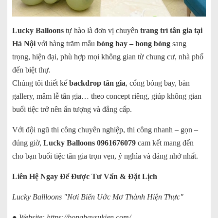
Lucky Balloons
tự hào là đơn vị chuyên
trang trí tân gia tại
Hà Nội
với hàng trăm mẫu
bóng bay – bong bóng
sang
trọng, hiện đại, phù hợp mọi không gian từ chung cư, nhà phố
đến biệt thự.
Chúng tôi thiết kế
backdrop tân gia
, cổng bóng bay, bàn
gallery, mâm lễ tân gia… theo concept riêng, giúp không gian
buổi tiệc trở nên ấn tượng và đẳng cấp.
Với đội ngũ thi công chuyên nghiệp, thi công nhanh – gọn –
đúng giờ,
Lucky Balloons 0961676079
cam kết mang đến
cho bạn buổi tiệc tân gia trọn vẹn, ý nghĩa và đáng nhớ nhất.
Liên Hệ Ngay Để Được Tư Vấn & Đặt Lịch
Lucky Ballloons "Nơi Biến Uớc Mơ Thành Hiện Thực"
● Website:
https://bongbaysukien.com/