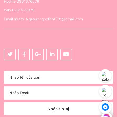
Hotline
0961676079
zalo
0961676079
Email hỗ trợ:
Nguyenngoclinh1331@gmail.com
Nhận tin