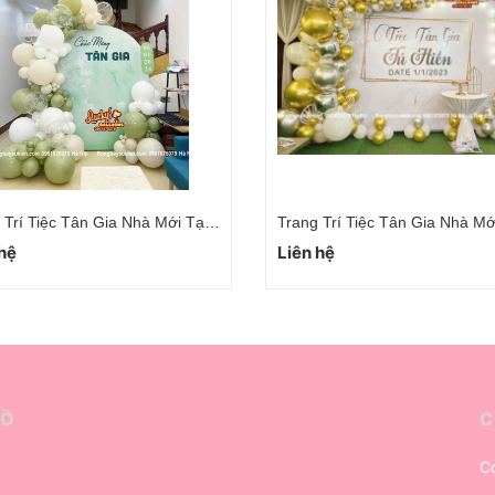
Trang Trí Tiệc Tân Gia Nhà Mới Đẹp Và Ý Nghĩa Tại Hà Nội
 hệ
Liên hệ
ĐỒ
C
Cơ