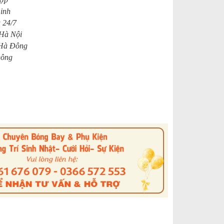
Linh
 24/7
 Hà Nội
 Hà Đông
Đông
s
nterest