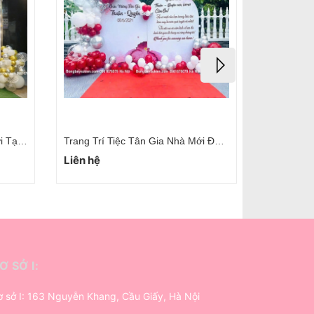
Trang Trí Tiệc Tân Gia Nhà Mới Đẹp Sang Trọng
Trang Trí Tiệc Tân Gia Nhà Mới Đẹp Giá Rẻ Tại Hà Nội
Liên hệ
Ơ SỞ I:
 sở I: 163 Nguyễn Khang, Cầu Giấy, Hà Nội