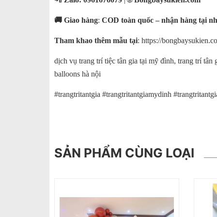
🚚 Giao hàng
:
COD toàn quốc – nhận hàng tại n
Tham khao thêm mẫu tại
:
https://bongbaysukien.c
dịch vụ trang trí tiệc tân gia tại mỹ đình, trang trí tâ
balloons hà nội
#trangtritantgia #trangtritantgiamydinh #trangtrit
SẢN PHẨM CÙNG LOẠI