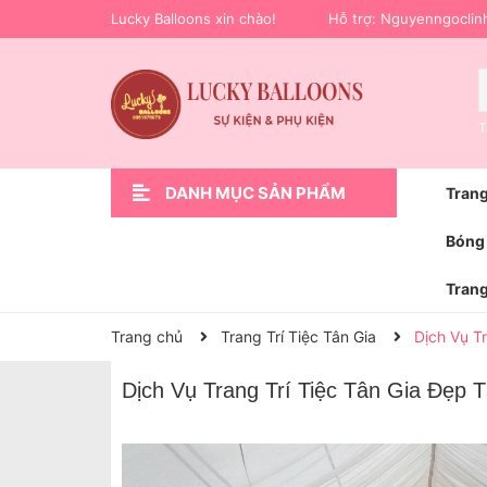
Lucky Balloons xin chào!
Hỗ trợ:
Nguyenngoclin
T
DANH MỤC SẢN PHẨM
Trang
Xem thêm
Trang Trí Sự Kiện
Phụ Kiện Trang Trí
Hoa bóng bay
Trang Trí Lễ Bàn Giao Xe Ô Tô
Bóng Bay Trang Trí Sinh Nhật
Trang Trí Cầu Hôn Cưới Hỏi
Trang Trí Khai Trương
Trang Trí Sinh Nhật
Trang chủ
Bóng 
Trang
Trang chủ
Trang Trí Tiệc Tân Gia
Dịch Vụ Tr
Dịch Vụ Trang Trí Tiệc Tân Gia Đẹp 